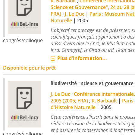
R. Barbault
;
Conférence international
Science et Gouvernance", 24 au 28 jan
FRA)
;
J. Le Duc
|
Paris : Museum Nati
Naturelle
|
2005
L'objectif cet ouvrage est de présenter, 
scientifiques français appartenant à de
congrès/colloque
aussi divers que le Cnrs, le Muséum natio
Inra, Cemagref, le Cirad ou Ird, l'état de
Plus d'information...
Disponible pour le prêt
Biodiversité : science et gouvernance
J. Le Duc
;
Conférence internationale, 
2005 (2005; FRA)
;
R. Barbault
|
Paris
d'Histoire Naturelle
|
2005
Cette conférence s'inscrit dans le proces
réduire l'érosion de la biodiversité de faç
et à assurer la conservation à long ter
congrès/colloque