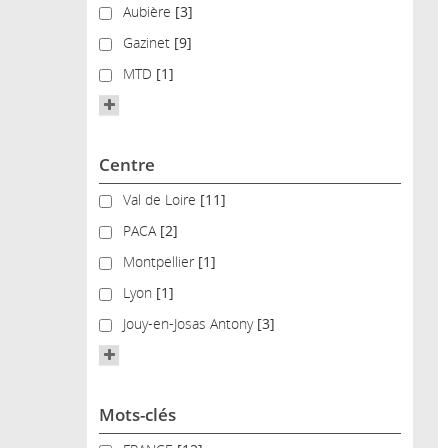
Aubière
Aubière
[3]
Gazinet
Gazinet
[9]
MTD
MTD
[1]
Centre
Val de Loire
Val de Loire
[11]
PACA
PACA
[2]
Montpellier
Montpellier
[1]
Lyon
Lyon
[1]
Jouy-en-Josas Antony
Jouy-en-Josas Antony
[3]
Mots-clés