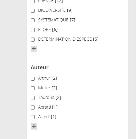
FRANCE
FRANCE
[12]
BIODIVERSITE
BIODIVERSITE
[9]
SYSTEMATIQUE
SYSTEMATIQUE
[7]
FLORE
FLORE
[6]
DETERMINATION D'ESPECE
DETERMINATION D'ESPECE
[5]
Auteur
Arthur
Arthur
[2]
Muller
Muller
[2]
Touroult
Touroult
[2]
Abrard
Abrard
[1]
Allardi
Allardi
[1]