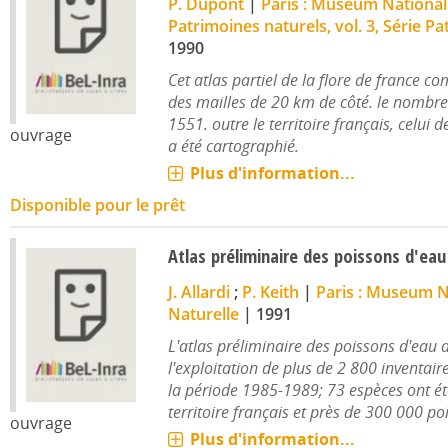
P. Dupont
|
Paris : Museum National 
Patrimoines naturels, vol. 3, Série P
1990
Cet atlas partiel de la flore de france 
des mailles de 20 km de côté. le nombre 
1551. outre le territoire français, celui 
ouvrage
a été cartographié.
Plus d'information...
Disponible pour le prêt
Atlas préliminaire des poissons d'ea
J. Allardi
;
P. Keith
|
Paris : Museum Na
Naturelle
|
1991
L'atlas préliminaire des poissons d'eau 
l'exploitation de plus de 2 800 inventair
la période 1985-1989; 73 espèces ont été
territoire français et près de 300 000 poi
ouvrage
Plus d'information...