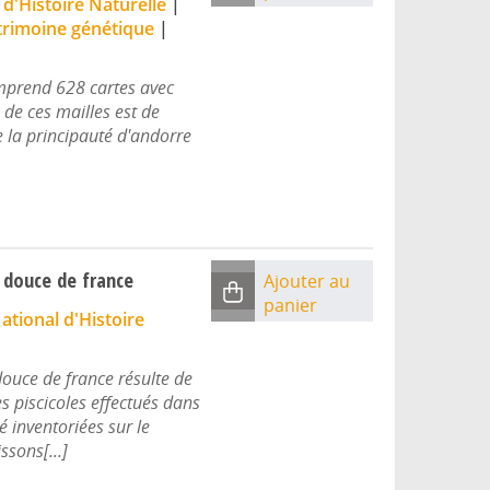
d'Histoire Naturelle
|
atrimoine génétique
|
comprend 628 cartes avec
de ces mailles est de
de la principauté d'andorre
u douce de france
Ajouter au
panier
tional d'Histoire
douce de france résulte de
es piscicoles effectués dans
 inventoriées sur le
ssons[...]