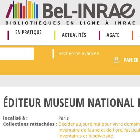
EN PRATIQUE
ACTUALITÉS
AGATE
Recherche avancée
ÉDITEUR MUSEUM NATIONAL D
localisé à :
Paris
Collections rattachées :
Décider aujourd'hui pour vivre demain
Inventaire de faune et de flore, fascicu
Inventaires et biodiversité