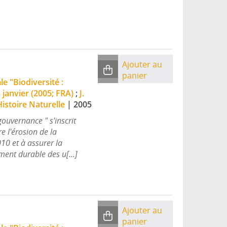
Ajouter au
panier
e "Biodiversité :
 janvier (2005; FRA)
;
J.
istoire Naturelle
|
2005
gouvernance " s'inscrit
e l'érosion de la
010 et à assurer la
ent durable des u[...]
Ajouter au
panier