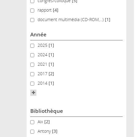
congrès/colloque
congrès/colloque
[5]
rapport
rapport
[4]
document multimédia (CD-ROM,...)
document multimédia (CD-ROM,...)
[1]
Année
2025
2025
[1]
2024
2024
[1]
2021
2021
[1]
2017
2017
[2]
2014
2014
[1]
Bibliothèque
Aix
Aix
[2]
Antony
Antony
[3]