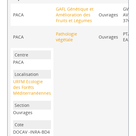
GAFL Génétique et
GV
PACA
Amélioration des
Ouvrages
AVI-B
Fruits et Légumes
376
Pathologie
PTAV-
PACA
Ouvrages
végétale
EA39
PACA
URFM Ecologie
des Forêts
Méditerranéennes
Ouvrages
DOCAV -INRA-BD4