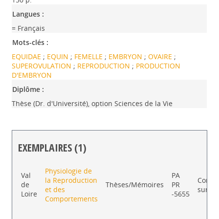
Langues :
= Français
Mots-clés :
EQUIDAE
;
EQUIN
;
FEMELLE
;
EMBRYON
;
OVAIRE
;
SUPEROVULATION
;
REPRODUCTION
;
PRODUCTION
D'EMBRYON
Diplôme :
Thèse (Dr. d'Université), option Sciences de la Vie
EXEMPLAIRES (1)
Liste des exemplaires
Physiologie de
Val
PA
la Reproduction
Consul
de
Thèses/Mémoires
PR
et des
sur pl
Loire
-5655
Comportements