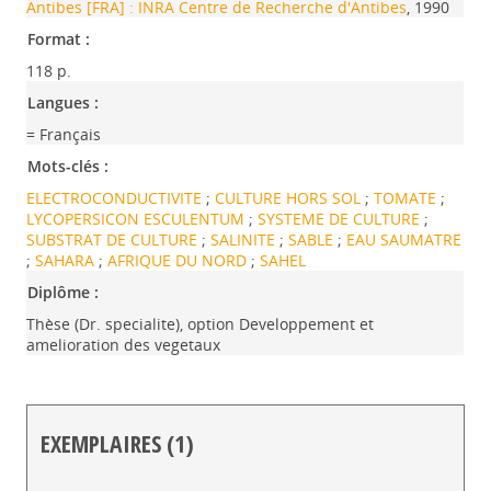
Antibes [FRA] : INRA Centre de Recherche d'Antibes
, 1990
Format :
118 p.
Langues :
= Français
Mots-clés :
ELECTROCONDUCTIVITE
;
CULTURE HORS SOL
;
TOMATE
;
LYCOPERSICON ESCULENTUM
;
SYSTEME DE CULTURE
;
SUBSTRAT DE CULTURE
;
SALINITE
;
SABLE
;
EAU SAUMATRE
;
SAHARA
;
AFRIQUE DU NORD
;
SAHEL
Diplôme :
Thèse (Dr. specialite), option Developpement et
amelioration des vegetaux
EXEMPLAIRES (1)
Liste des exemplaires