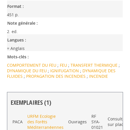
Format :
451 p.
Note générale :
2. ed.
Langues :
= Anglais
Mots-clés :
COMPORTEMENT DU FEU
;
FEU
;
TRANSFERT THERMIQUE
;
DYNAMIQUE DU FEU
;
IGNIFUGATION
;
DYNAMIQUE DES
FLUIDES
;
PROPAGATION DES INCENDIES
;
INCENDIE
EXEMPLAIRES (1)
Liste des exemplaires
URFM Ecologie
RF
Consultabl
PACA
des Forêts
Ouvrages
SYA-
sur place
Méditerranéennes
01021