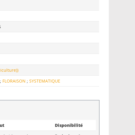
5
iculture))
E
;
FLORAISON
;
SYSTEMATIQUE
ut
Disponibilité