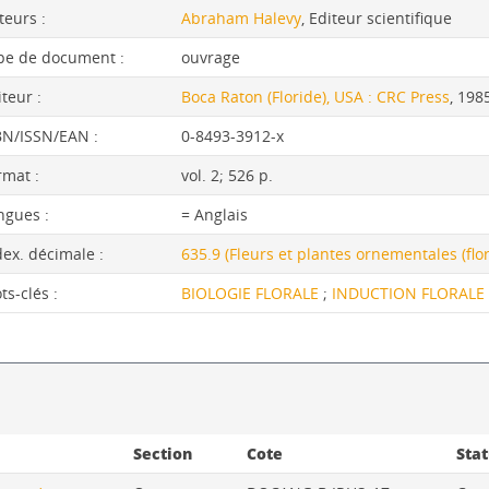
teurs :
Abraham Halevy
, Editeur scientifique
pe de document :
ouvrage
iteur :
Boca Raton (Floride), USA : CRC Press
, 198
BN/ISSN/EAN :
0-8493-3912-x
rmat :
vol. 2; 526 p.
ngues :
= Anglais
dex. décimale :
635.9 (Fleurs et plantes ornementales (flor
ts-clés :
BIOLOGIE FLORALE
;
INDUCTION FLORAL
Section
Cote
Stat