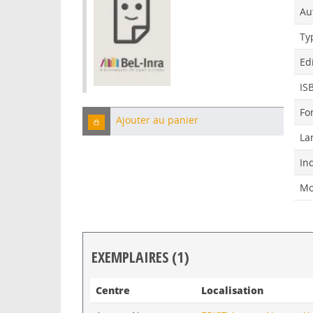
Au
Ty
Ed
IS
Fo
Ajouter au panier
La
In
Mo
EXEMPLAIRES (1)
Liste des exemplaires
Centre
Localisation