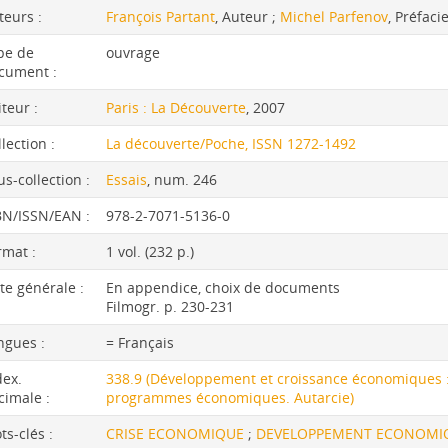
teurs :
François Partant
, Auteur ;
Michel Parfenov
, Préfaci
pe de
ouvrage
cument :
iteur :
Paris : La Découverte
, 2007
lection :
La découverte/Poche, ISSN 1272-1492
us-collection :
Essais
, num. 246
BN/ISSN/EAN :
978-2-7071-5136-0
rmat :
1 vol. (232 p.)
te générale :
En appendice, choix de documents
Filmogr. p. 230-231
ngues :
= Français
dex.
338.9 (Développement et croissance économiques : 
cimale :
programmes économiques. Autarcie)
ts-clés :
CRISE ECONOMIQUE
;
DEVELOPPEMENT ECONOM