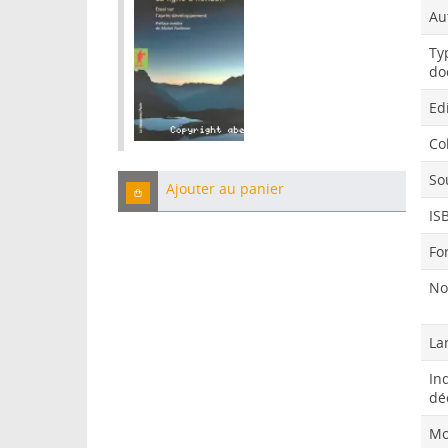
Au
Ty
do
Ed
Col
So
Ajouter au panier
IS
Fo
No
La
In
dé
Mo