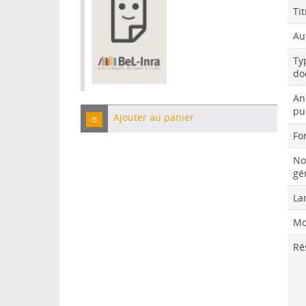
Tit
Au
Ty
do
An
pu
Ajouter au panier
Fo
No
gé
La
Mo
Ré