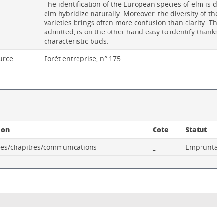
The identification of the European species of elm is 
elm hybridize naturally. Moreover, the diversity of th
varieties brings often more confusion than clarity. T
admitted, is on the other hand easy to identify thanks
characteristic buds.
urce :
Forêt entreprise, n° 175
ion
Cote
Statut
cles/chapitres/communications
_
Emprunta