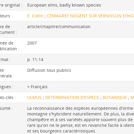
re original :
European elms, badly known species
teurs :
E. Collin
;
CEMAGREF NOGENT SUR VERNISSON EFNO
pe de
article/chapitre/communication
cument :
née de
2007
blication :
rmat :
p. 11-14
te
Diffusion tous publics
nérale :
ngues :
= Français
ts-clés :
ULMUS
;
DETERMINATION D'ESPECE
;
BOTANIQUE
;
M
sumé :
La reconnaissance des espèces européennes d'orme e
montagne s'hybrident naturellement. De plus, la dive
champêtre et à ses variétés apporte souvent plus de 
rare qu'on ne le pense, est en revanche facile à iden
et ses bourgeons caractéristiques.