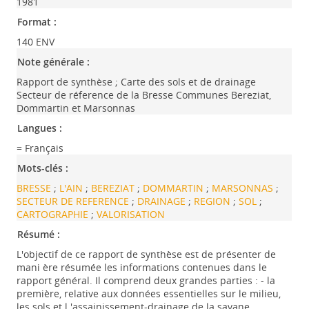
1981
Format :
140 ENV
Note générale :
Rapport de synthèse ; Carte des sols et de drainage
Secteur de réference de la Bresse Communes Bereziat,
Dommartin et Marsonnas
Langues :
= Français
Mots-clés :
BRESSE
;
L'AIN
;
BEREZIAT
;
DOMMARTIN
;
MARSONNAS
;
SECTEUR DE REFERENCE
;
DRAINAGE
;
REGION
;
SOL
;
CARTOGRAPHIE
;
VALORISATION
Résumé :
L'objectif de ce rapport de synthèse est de présenter de
mani ère résumée les informations contenues dans le
rapport général. Il comprend deux grandes parties : - la
première, relative aux données essentielles sur le milieu,
les sols et l 'assainissement-drainage de la savane