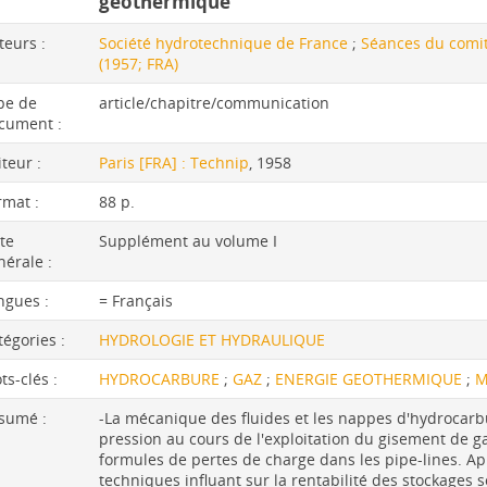
géothermique
teurs :
Société hydrotechnique de France
;
Séances du comit
(1957; FRA)
pe de
article/chapitre/communication
cument :
iteur :
Paris [FRA] : Technip
, 1958
rmat :
88 p.
te
Supplément au volume I
nérale :
ngues :
= Français
tégories :
HYDROLOGIE ET HYDRAULIQUE
ts-clés :
HYDROCARBURE
;
GAZ
;
ENERGIE GEOTHERMIQUE
;
M
sumé :
-La mécanique des fluides et les nappes d'hydrocarbu
pression au cours de l'exploitation du gisement de g
formules de pertes de charge dans les pipe-lines. App
techniques influant sur la rentabilité des stockages