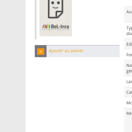
Au
Ty
do
Ed
Ajouter au panier
Fo
No
gé
La
Ca
Mo
Ré