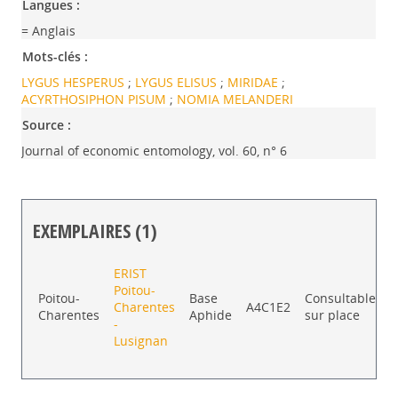
Langues :
= Anglais
Mots-clés :
LYGUS HESPERUS
;
LYGUS ELISUS
;
MIRIDAE
;
ACYRTHOSIPHON PISUM
;
NOMIA MELANDERI
Source :
Journal of economic entomology, vol. 60, n° 6
EXEMPLAIRES (1)
Liste des exemplaires
ERIST
Poitou-
E
Poitou-
Base
Consultable
Charentes
A4C1E2
Charentes
Aphide
sur place
-
p
Lusignan