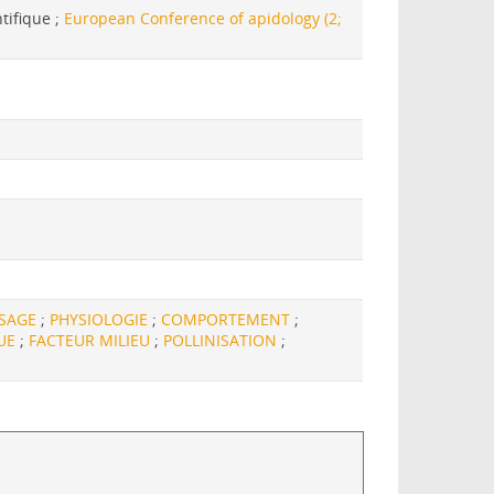
ntifique ;
European Conference of apidology (2;
SSAGE
;
PHYSIOLOGIE
;
COMPORTEMENT
;
UE
;
FACTEUR MILIEU
;
POLLINISATION
;