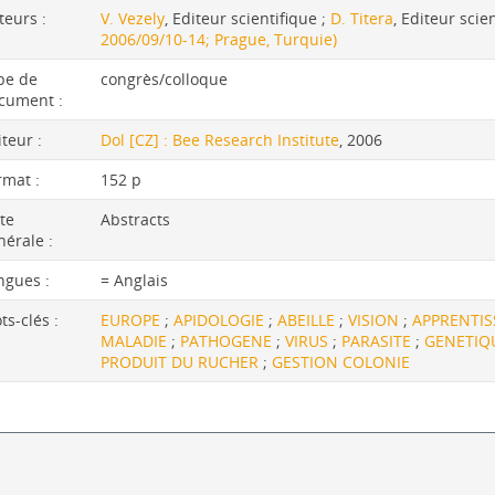
teurs :
V. Vezely
, Editeur scientifique ;
D. Titera
, Editeur scie
2006/09/10-14; Prague, Turquie)
pe de
congrès/colloque
cument :
iteur :
Dol [CZ] : Bee Research Institute
, 2006
rmat :
152 p
te
Abstracts
nérale :
ngues :
= Anglais
ts-clés :
EUROPE
;
APIDOLOGIE
;
ABEILLE
;
VISION
;
APPRENTI
MALADIE
;
PATHOGENE
;
VIRUS
;
PARASITE
;
GENETIQ
PRODUIT DU RUCHER
;
GESTION COLONIE