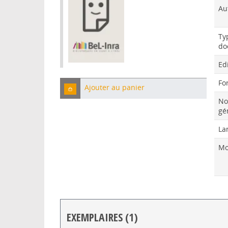
Au
Ty
do
Ed
Fo
Ajouter au panier
No
gé
La
Mo
EXEMPLAIRES (1)