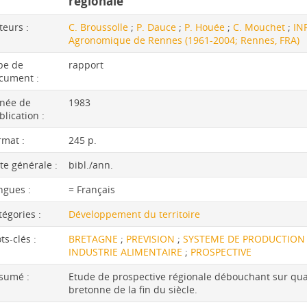
régionale
teurs :
C. Broussolle
;
P. Dauce
;
P. Houée
;
C. Mouchet
;
IN
Agronomique de Rennes (1961-2004; Rennes, FRA)
pe de
rapport
cument :
née de
1983
blication :
rmat :
245 p.
te générale :
bibl./ann.
ngues :
= Français
tégories :
Développement du territoire
ts-clés :
BRETAGNE
;
PREVISION
;
SYSTEME DE PRODUCTIO
INDUSTRIE ALIMENTAIRE
;
PROSPECTIVE
sumé :
Etude de prospective régionale débouchant sur quat
bretonne de la fin du siècle.