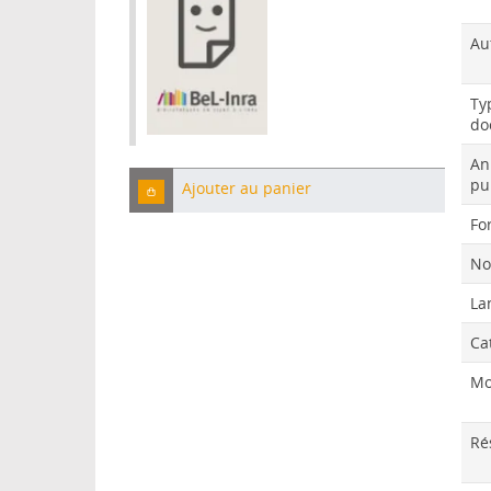
Au
Ty
do
An
pu
Ajouter au panier
Fo
No
La
Ca
Mo
Ré