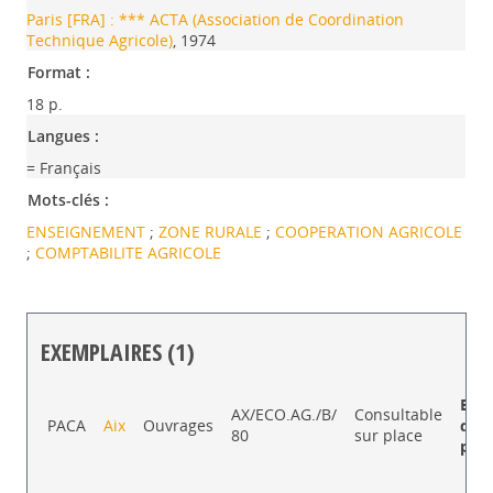
Paris [FRA] : *** ACTA (Association de Coordination
Technique Agricole)
, 1974
Format :
18 p.
Langues :
= Français
Mots-clés :
ENSEIGNEMENT
;
ZONE RURALE
;
COOPERATION AGRICOLE
;
COMPTABILITE AGRICOLE
EXEMPLAIRES (1)
Liste des exemplaires
Excl
AX/ECO.AG./B/
Consultable
PACA
Aix
Ouvrages
du
80
sur place
prêt