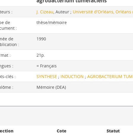
agrobacterium tumefaciens
teurs :
J. Cizeau
, Auteur ;
Université d'Orléans, Orléans 
pe de
thèse/mémoire
cument :
née de
1990
blication :
rmat :
21p.
ngues :
= Français
ts-clés :
SYNTHESE
;
INDUCTION
;
AGROBACTERIUM TUM
plôme :
Mémoire (DEA)
ection
Cote
Statut