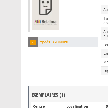
Au
Ty
do
An
pu
Ajouter au panier
Fo
La
Mo
Di
EXEMPLAIRES (1)
Liste des exemplaires
Centre
Localisation
S