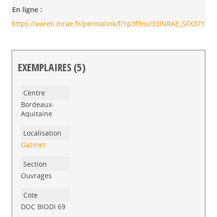
En ligne :
https://aureli.inrae.fr/permalink/f/1p3f9nc/33INRAE_SFX3710
EXEMPLAIRES (5)
Liste des exemplaires
Bordeaux-
Aquitaine
Gazinet
Ouvrages
DOC BIODI 69