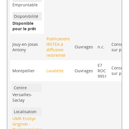
Empruntable
Disponible
pour le prêt
Publications
Jouy-en-Josas
IRSTEA à
Consulta
Ouvrages
n.c.
Antony
diffusion
sur plac
restreinte
E7
Consulta
Montpellier
Lavalette
Ouvrages
ROC
sur plac
9951
Versailles-
Saclay
UMR EcoSys
Grignon -