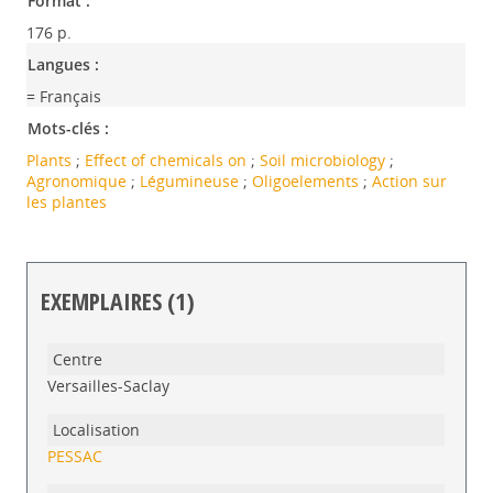
Format :
176 p.
Langues :
= Français
Mots-clés :
Plants
;
Effect of chemicals on
;
Soil microbiology
;
Agronomique
;
Légumineuse
;
Oligoelements
;
Action sur
les plantes
EXEMPLAIRES (1)
Liste des exemplaires
Versailles-Saclay
PESSAC