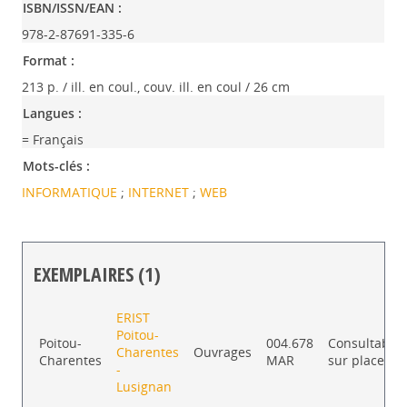
ISBN/ISSN/EAN :
978-2-87691-335-6
Format :
213 p. / ill. en coul., couv. ill. en coul / 26 cm
Langues :
= Français
Mots-clés :
INFORMATIQUE
;
INTERNET
;
WEB
EXEMPLAIRES (1)
Liste des exemplaires
ERIST
Poitou-
Poitou-
004.678
Consultable
Charentes
Ouvrages
Charentes
MAR
sur place
-
Lusignan