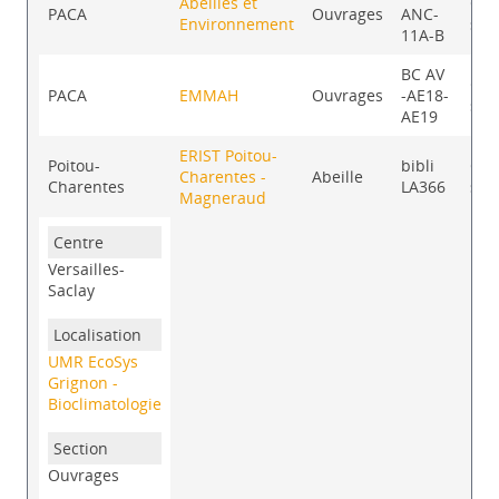
Abeilles et
Con
PACA
Ouvrages
ANC-
Environnement
sur
11A-B
BC AV
Con
PACA
EMMAH
Ouvrages
-AE18-
sur
AE19
ERIST Poitou-
Poitou-
bibli
Con
Charentes -
Abeille
Charentes
LA366
sur
Magneraud
Versailles-
Saclay
UMR EcoSys
Grignon -
Bioclimatologie
Ouvrages