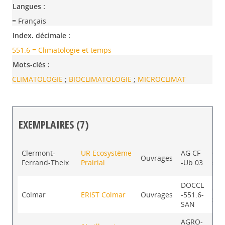
Langues :
= Français
Index. décimale :
551.6 = Climatologie et temps
Mots-clés :
CLIMATOLOGIE
;
BIOCLIMATOLOGIE
;
MICROCLIMAT
EXEMPLAIRES (7)
Liste des exemplaires
Clermont-
UR Ecosystème
AG CF
Con
Ouvrages
Ferrand-Theix
Prairial
-Ub 03
sur
DOCCL
Con
Colmar
ERIST Colmar
Ouvrages
-551.6-
sur
SAN
AGRO-