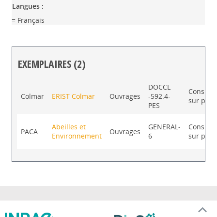
Langues :
= Français
EXEMPLAIRES (2)
Liste des exemplaires
DOCCL
Consulta
Colmar
ERIST Colmar
Ouvrages
-592.4-
sur plac
PES
Abeilles et
GENERAL-
Consulta
PACA
Ouvrages
Environnement
6
sur plac