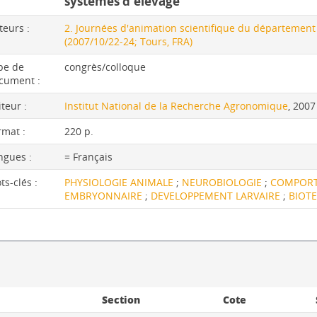
systèmes d'élevage
teurs :
2. Journées d'animation scientifique du département
(2007/10/22-24; Tours, FRA)
pe de
congrès/colloque
cument :
iteur :
Institut National de la Recherche Agronomique
, 2007
rmat :
220 p.
ngues :
= Français
ts-clés :
PHYSIOLOGIE ANIMALE
;
NEUROBIOLOGIE
;
COMPOR
EMBRYONNAIRE
;
DEVELOPPEMENT LARVAIRE
;
BIOT
Section
Cote