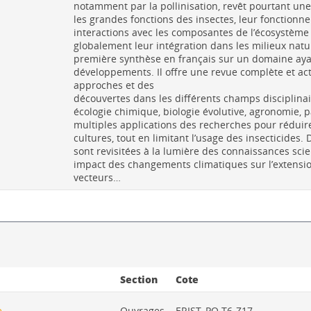
notamment par la pollinisation, revêt pourtant u
les grandes fonctions des insectes, leur fonctionne
interactions avec les composantes de l’écosystème –
globalement leur intégration dans les milieux natur
première synthèse en français sur un domaine ay
développements. Il offre une revue complète et ac
approches et des
découvertes dans les différents champs disciplinair
écologie chimique, biologie évolutive, agronomie, p
multiples applications des recherches pour réduire
cultures, tout en limitant l’usage des insecticides
sont revisitées à la lumière des connaissances scie
impact des changements climatiques sur l’extensio
vecteurs…
Section
Cote
e
Ouvrages
ERIST_PO T6-Z17