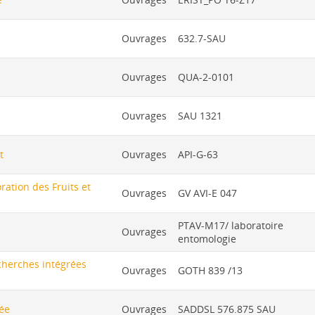
Ouvrages
632.7-SAU
Ouvrages
QUA-2-0101
Ouvrages
SAU 1321
t
Ouvrages
API-G-63
ation des Fruits et
Ouvrages
GV AVI-E 047
PTAV-M17/ laboratoire
Ouvrages
entomologie
cherches intégrées
Ouvrages
GOTH 839 /13
rée
Ouvrages
SADDSL 576.875 SAU