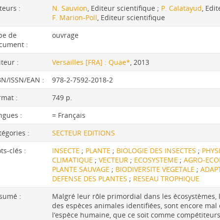
teurs :
N. Sauvion
, Editeur scientifique ;
P. Calatayud
, Edi
F. Marion-Poll
, Editeur scientifique
pe de
ouvrage
cument :
iteur :
Versailles [FRA] : Quae*
, 2013
BN/ISSN/EAN :
978-2-7592-2018-2
rmat :
749 p.
ngues :
= Français
tégories :
SECTEUR EDITIONS
ts-clés :
INSECTE
;
PLANTE
;
BIOLOGIE DES INSECTES
;
PHYS
CLIMATIQUE
;
VECTEUR
;
ECOSYSTEME
;
AGRO-ECO
PLANTE SAUVAGE
;
BIODIVERSITE VEGETALE
;
ADAP
DEFENSE DES PLANTES
;
RESEAU TROPHIQUE
sumé :
Malgré leur rôle primordial dans les écosystèmes, l
des espèces animales identifiées, sont encore mal 
l’espèce humaine, que ce soit comme compétiteurs