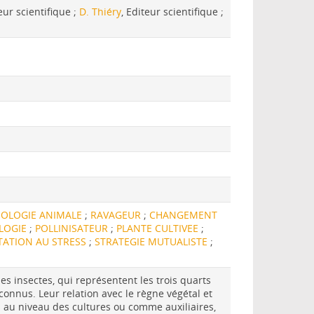
teur scientifique ;
D. Thiéry
, Editeur scientifique ;
IOLOGIE ANIMALE
;
RAVAGEUR
;
CHANGEMENT
LOGIE
;
POLLINISATEUR
;
PLANTE CULTIVEE
;
TATION AU STRESS
;
STRATEGIE MUTUALISTE
;
es insectes, qui représentent les trois quarts
connus. Leur relation avec le règne végétal et
 au niveau des cultures ou comme auxiliaires,