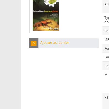
Au
Ty
do
Ed
IS
Ajouter au panier
Fo
La
Ca
Mo
Ré