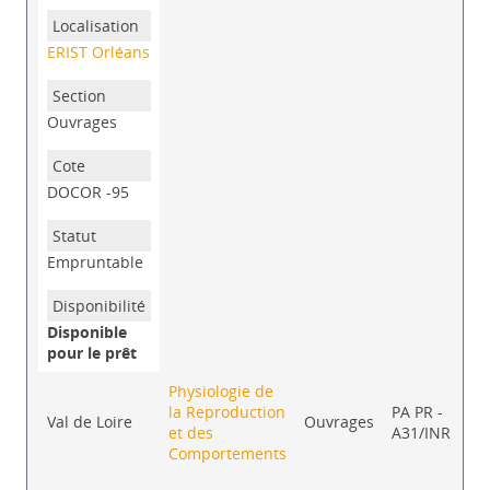
ERIST Orléans
Ouvrages
DOCOR -95
Empruntable
Disponible
pour le prêt
Physiologie de
la Reproduction
PA PR -
Co
Val de Loire
Ouvrages
et des
A31/INR
su
Comportements