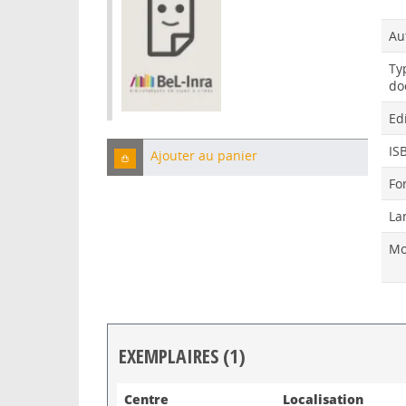
Au
Ty
do
Ed
IS
Ajouter au panier
Fo
La
Mo
EXEMPLAIRES (1)
Liste des exemplaires
Centre
Localisation