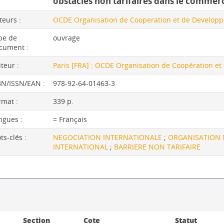
obstacles non tarifaires dans le comme
teurs :
OCDE Organisation de Cooperation et de Developp
pe de
ouvrage
cument :
iteur :
Paris [FRA] : OCDE Organisation de Coopération 
BN/ISSN/EAN :
978-92-64-01463-3
rmat :
339 p.
ngues :
= Français
ts-clés :
NEGOCIATION INTERNATIONALE
;
ORGANISATION
INTERNATIONAL
;
BARRIERE NON TARIFAIRE
Section
Cote
Statut