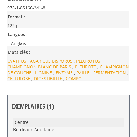
978-1-85166-241-8
Format :
122 p.
Langues :
= Anglais
Mots-clés :
CYATHUS
;
AGARICUS BISPORUS
;
PLEUROTUS
;
CHAMPIGNON BLANC DE PARIS
;
PLEUROTE
;
CHAMPIGNON
DE COUCHE
;
LIGNINE
;
ENZYME
;
PAILLE
;
FERMENTATION
;
CELLULOSE
;
DIGESTIBILITE
;
COMPO-
EXEMPLAIRES (1)
Liste des exemplaires
Bordeaux-Aquitaine