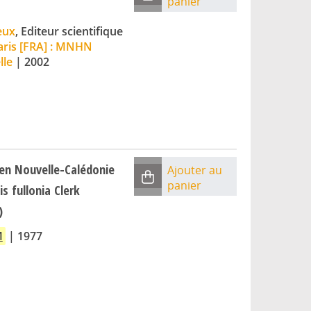
panier
eux
, Editeur scientifique
aris [FRA] : MNHN
lle
|
2002
 en Nouvelle-Calédonie
Ajouter au
panier
is fullonia Clerk
)
M
|
1977