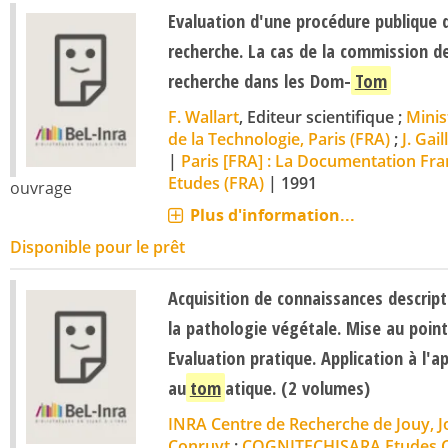
Evaluation d'une procédure publique 
recherche. La cas de la commission de
recherche dans les Dom-
Tom
F. Wallart
, Editeur scientifique ;
Minis
de la Technologie, Paris (FRA)
;
J. Gail
|
Paris [FRA] : La Documentation Fra
Etudes (FRA)
|
1991
ouvrage
Plus d'information...
Disponible pour le prêt
Acquisition de connaissances descrip
la pathologie végétale. Mise au poin
DES RECHERCHES MARINES
Evaluation pratique. Application à l'
au
tom
atique. (2 volumes)
INRA Centre de Recherche de Jouy, J
Conruyt
;
COGNITECHISARA Etudes Con