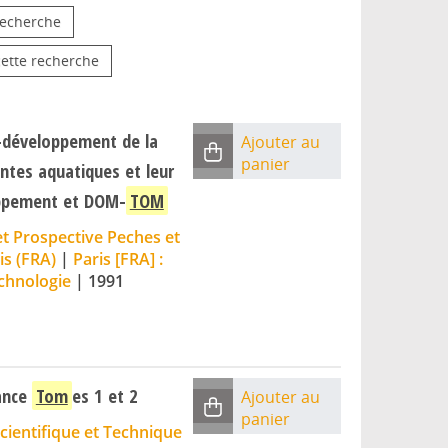
 recherche
cette recherche
n-développement de la
Ajouter au
panier
ntes aquatiques et leur
oppement et DOM-
TOM
t Prospective Peches et
is (FRA)
|
Paris [FRA] :
echnologie
|
1991
rance
Tom
es 1 et 2
Ajouter au
panier
cientifique et Technique