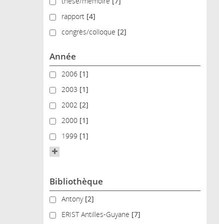
thèse/mémoire
thèse/mémoire
[7]
rapport
rapport
[4]
congrès/colloque
congrès/colloque
[2]
Année
2006
2006
[1]
2003
2003
[1]
2002
2002
[2]
2000
2000
[1]
1999
1999
[1]
Bibliothèque
Antony
Antony
[2]
ERIST Antilles-Guyane
ERIST Antilles-Guyane
[7]