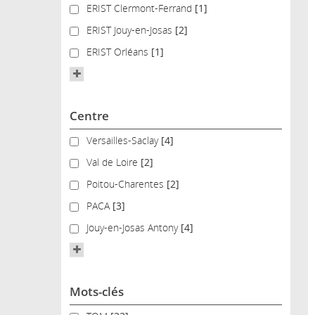
ERIST Clermont-Ferrand
ERIST Clermont-Ferrand
[1]
ERIST Jouy-en-Josas
ERIST Jouy-en-Josas
[2]
ERIST Orléans
ERIST Orléans
[1]
Centre
Versailles-Saclay
Versailles-Saclay
[4]
Val de Loire
Val de Loire
[2]
Poitou-Charentes
Poitou-Charentes
[2]
PACA
PACA
[3]
Jouy-en-Josas Antony
Jouy-en-Josas Antony
[4]
Mots-clés