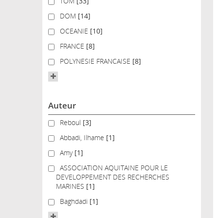
TOM
TOM
[33]
DOM
DOM
[14]
OCEANIE
OCEANIE
[10]
FRANCE
FRANCE
[8]
POLYNESIE FRANCAISE
POLYNESIE FRANCAISE
[8]
Auteur
Reboul
Reboul
[3]
Abbadi, Ilhame
Abbadi, Ilhame
[1]
Amy
Amy
[1]
ASSOCIATION AQUITAINE POUR LE DEVELOPPEMENT 
ASSOCIATION AQUITAINE POUR LE
DEVELOPPEMENT DES RECHERCHES
MARINES
[1]
Baghdadi
Baghdadi
[1]