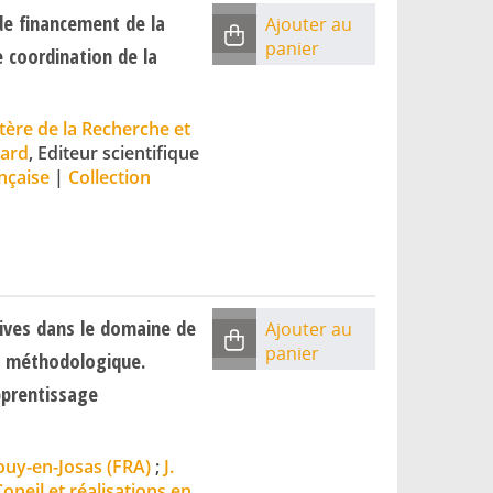
de financement de la
Ajouter au
panier
 coordination de la
tère de la Recherche et
lard
, Editeur scientifique
nçaise
|
Collection
tives dans le domaine de
Ajouter au
panier
t méthodologique.
apprentissage
ouy-en-Josas (FRA)
;
J.
eil et réalisations en