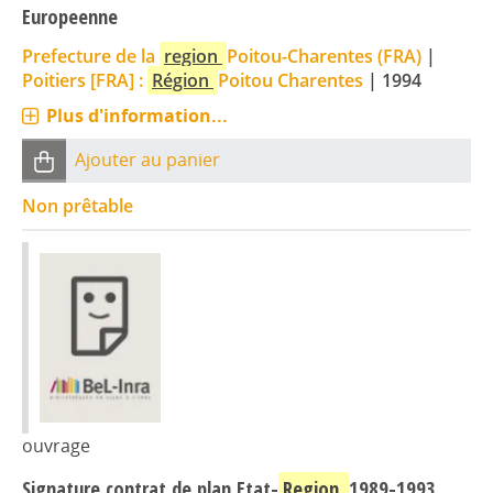
Europeenne
Prefecture de la
region
Poitou-Charentes (FRA)
|
Poitiers [FRA] :
Région
Poitou Charentes
|
1994
Plus d'information...
Ajouter au panier
Non prêtable
ouvrage
Signature contrat de plan Etat-
Region
1989-1993