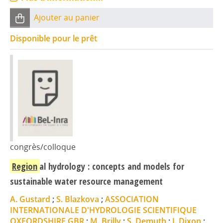
Ajouter au panier
Disponible pour le prêt
congrès/colloque
Region
al hydrology : concepts and models for
sustainable water resource management
A. Gustard
;
S. Blazkova
;
ASSOCIATION
INTERNATIONALE D'HYDROLOGIE SCIENTIFIQUE
OXFORDSHIRE GBR
;
M. Brilly
;
S. Demuth
;
J. Dixon
;