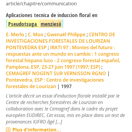
article/chapitre/communication
Aplicaciones tecnica de induccion floral en
Pseudotsuga
menziesii
E. Merlo
;
C. Moo
;
Gwenaël Philippe
;
CENTRO DE
INVESTIGACIONES FORESTALES DE LOURIZAN
PONTEVEDRA ESP
;
IRATI 97 : Montes del futuro :
respuestas ante un mundo en cambio : 1 congreso
forestal hispano luso - 2 congreso forestal español,
Pamplona, ESP, 23-27 juin 1997 (1997; ESP)
;
CEMAGREF NOGENT SUR VERNISSON RGNO
|
Pontevedra, ESP : Centro de investigaciones
forestales de Lourizan
|
1997
L'article décrit un essai d'induction florale installé par le
Centre de recherches forestières de Lourizan en
collaboration avec le Cemagref dans le cadre du projet
européen EUDIREC. Cet essai, mis en place dans un test de
provenances IUFRO âgé [...]
Plus d'information...