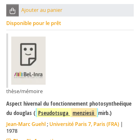
Ajouter au panier
Disponible pour le prêt
thèse/mémoire
Aspect hivernal du fonctionnement photosyntheéique
du douglas (
Pseudotsuga
menziesii
mirb.)
Jean-Marc Guehl
;
Université Paris 7, Paris (FRA)
|
1978