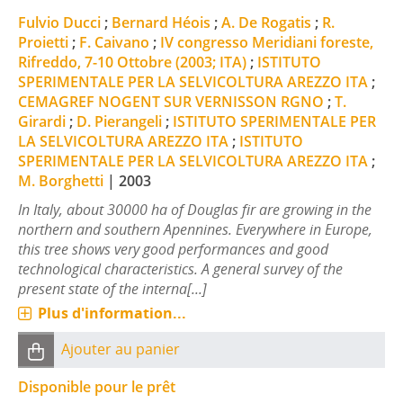
Fulvio Ducci
;
Bernard Héois
;
A. De Rogatis
;
R.
Proietti
;
F. Caivano
;
IV congresso Meridiani foreste,
Rifreddo, 7-10 Ottobre (2003; ITA)
;
ISTITUTO
SPERIMENTALE PER LA SELVICOLTURA AREZZO ITA
;
CEMAGREF NOGENT SUR VERNISSON RGNO
;
T.
Girardi
;
D. Pierangeli
;
ISTITUTO SPERIMENTALE PER
LA SELVICOLTURA AREZZO ITA
;
ISTITUTO
SPERIMENTALE PER LA SELVICOLTURA AREZZO ITA
;
M. Borghetti
|
2003
In Italy, about 30000 ha of Douglas fir are growing in the
northern and southern Apennines. Everywhere in Europe,
this tree shows very good performances and good
technological characteristics. A general survey of the
present state of the interna[...]
Plus d'information...
Ajouter au panier
Disponible pour le prêt