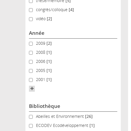
thèse/mémoire
thèse/mémoire
[5]
congrès/colloque
congrès/colloque
[4]
vidéo
vidéo
[2]
Année
2009
2009
[2]
2008
2008
[1]
2006
2006
[1]
2005
2005
[1]
2001
2001
[1]
Bibliothèque
Abeilles et Environnement
Abeilles et Environnement
[26]
ECODEV Ecodéveloppement
ECODEV Ecodéveloppement
[1]