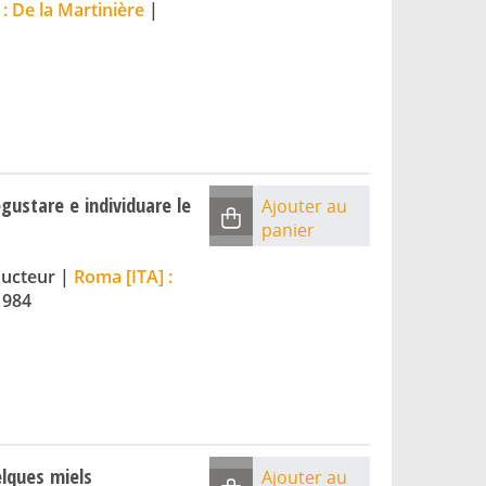
 : De la Martinière
|
egustare e individuare le
Ajouter au
panier
ducteur
|
Roma [ITA] :
1984
elques miels
Ajouter au