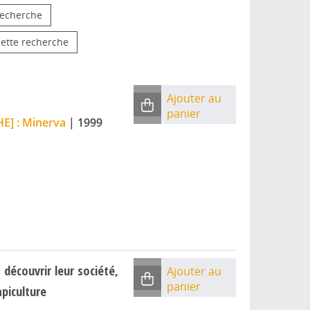
 recherche
cette recherche
Ajouter au
panier
E] : Minerva
|
1999
 découvrir leur société,
Ajouter au
panier
apiculture