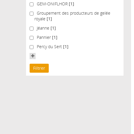
GEM-ONIFLHOR
GEM-ONIFLHOR
[1]
Groupement des producteurs de gelée royale
Groupement des producteurs de gelée
royale
[1]
Jéanne
Jéanne
[1]
Pannier
Pannier
[1]
Percy du Sert
Percy du Sert
[1]