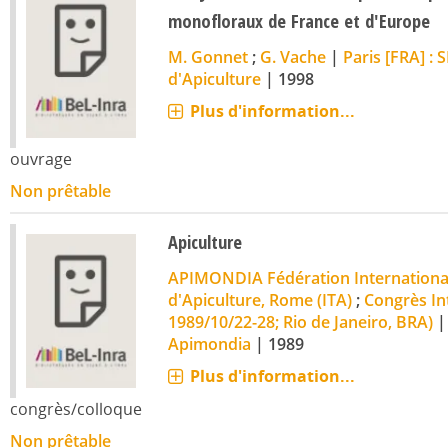
monofloraux de France et d'Europe
M. Gonnet
;
G. Vache
|
Paris [FRA] :
d'Apiculture
|
1998
Plus d'information...
ouvrage
Non prêtable
Apiculture
APIMONDIA Fédération International
d'Apiculture, Rome (ITA)
;
Congrès Int
1989/10/22-28; Rio de Janeiro, BRA)
Apimondia
|
1989
Plus d'information...
congrès/colloque
Non prêtable