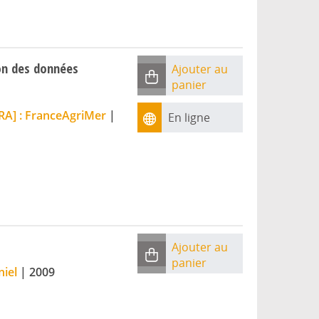
tion des données
Ajouter au
panier
RA] : FranceAgriMer
|
En ligne
Ajouter au
panier
iel
|
2009