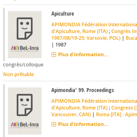
Apiculture
APIMONDIA Fédération International
d'Apiculture, Rome (ITA)
;
Congrès Int
1987/08/19-25; Varsovie, POL)
|
Buca
|
1987
Plus d'information...
congrès/colloque
Non prêtable
Apimondia' 99. Proceedings
APIMONDIA Fédération International
d'Apiculture, Rome (ITA)
;
Congress (
Vancouver, CAN)
|
Roma [ITA] : Api
Plus d'information...