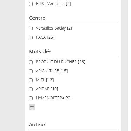
ERIST Versailles
ERIST Versailles
[2]
Centre
Versailles-Saclay
Versailles-Saclay
[2]
PACA
PACA
[26]
Mots-clés
PRODUIT DU RUCHER
PRODUIT DU RUCHER
[26]
APICULTURE
APICULTURE
[15]
MIEL
MIEL
[13]
APIDAE
APIDAE
[10]
HYMENOPTERA
HYMENOPTERA
[9]
Auteur