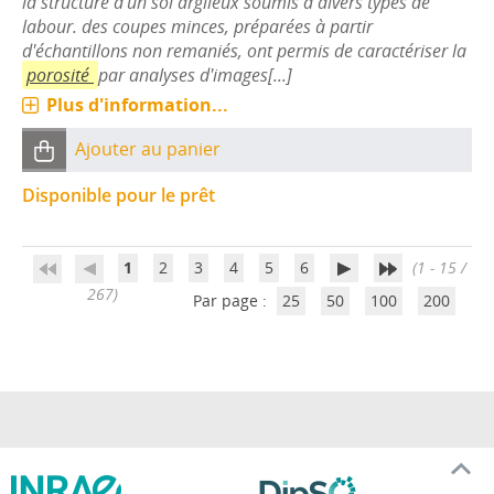
la structure d'un sol argileux soumis à divers types de
labour. des coupes minces, préparées à partir
d'échantillons non remaniés, ont permis de caractériser la
porosité
par analyses d'images[...]
Plus d'information...
Ajouter au panier
Disponible pour le prêt
1
2
3
4
5
6
(1 - 15 /
267)
Par page :
25
50
100
200