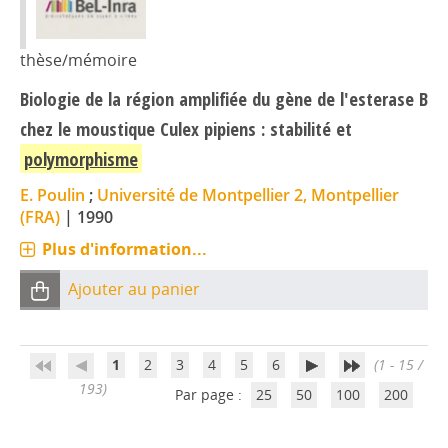
thèse/mémoire
Biologie de la région amplifiée du gène de l'esterase B
chez le moustique Culex pipiens : stabilité et
polymorphisme
E. Poulin
;
Université de Montpellier 2, Montpellier
(FRA)
|
1990
Plus d'information...
Ajouter au panier
1
2
3
4
5
6
(1 - 15 /
193)
Par page :
25
50
100
200