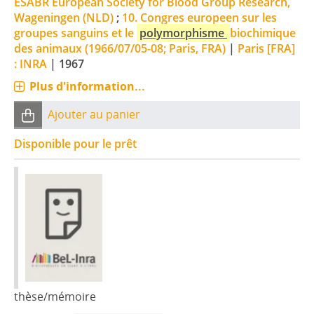
ESABR European Society for Blood Group Research,
Wageningen (NLD)
;
10. Congres europeen sur les
groupes sanguins et le
polymorphisme
biochimique
des animaux (1966/07/05-08; Paris, FRA)
|
Paris [FRA]
: INRA
|
1967
Plus d'information...
Ajouter au panier
Disponible pour le prêt
thèse/mémoire