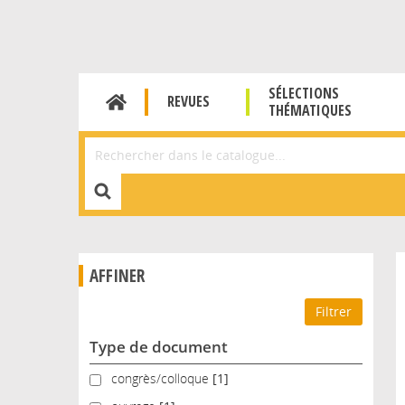
SÉLECTIONS
REVUES
THÉMATIQUES
Affiner la Recherche
AFFINER
Type de document
congrès/colloque
congrès/colloque
[1]