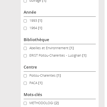
ouvrage
ouvrage
[1]
Année
1993
1993
[1]
1964
1964
[1]
Bibliothèque
Abeilles et Environnement
Abeilles et Environnement
[1]
ERIST Poitou-Charentes - Lusignan
ERIST Poitou-Charentes - Lusignan
[1]
Centre
Poitou-Charentes
Poitou-Charentes
[1]
PACA
PACA
[1]
Mots-clés
METHODOLOGI
METHODOLOGI
[2]