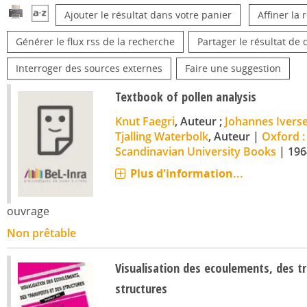
Ajouter le résultat dans votre panier
Affiner la
Générer le flux rss de la recherche
Partager le résultat de 
Interroger des sources externes
Faire une suggestion
Textbook of pollen analysis
Knut Faegri
, Auteur ;
Johannes Ivers
Tjalling Waterbolk
, Auteur
|
Oxford :
Scandinavian University Books
|
196
Plus d'information...
ouvrage
Non prêtable
Visualisation des ecoulements, des t
structures