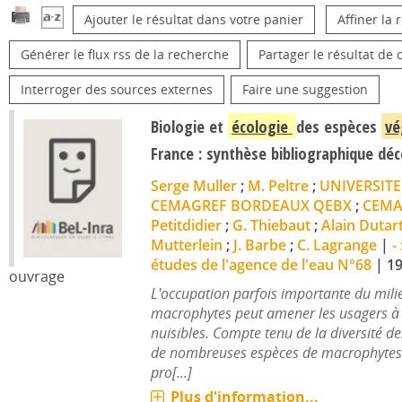
Ajouter le résultat dans votre panier
Affiner la
Générer le flux rss de la recherche
Partager le résultat de 
Interroger des sources externes
Faire une suggestion
Biologie et
écologie
des espèces
vé
France : synthèse bibliographique d
Serge Muller
;
M. Peltre
;
UNIVERSITE
CEMAGREF BORDEAUX QEBX
;
CEMA
Petitdidier
;
G. Thiebaut
;
Alain Dutar
Mutterlein
;
J. Barbe
;
C. Lagrange
|
-
études de l'agence de l'eau N°68
|
1
ouvrage
L'occupation parfois importante du mili
macrophytes peut amener les usagers à
nuisibles. Compte tenu de la diversité 
de nombreuses espèces de macrophytes 
pro[...]
Plus d'information...