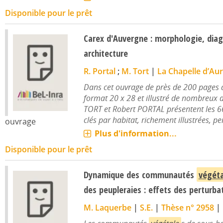
Disponible pour le prêt
Carex d'Auvergne : morphologie, dia
architecture
R. Portal
;
M. Tort
|
La Chapelle d’Aure
Dans cet ouvrage de près de 200 pages 
format 20 x 28 et illustré de nombreux 
TORT et Robert PORTAL présentent les 6
clés par habitat, richement illustrées, per
ouvrage
Plus d'information...
Disponible pour le prêt
Dynamique des communautés
végéta
des peupleraies : effets des perturbat
M. Laquerbe
|
S.E.
|
Thèse n° 2958
|