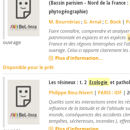
(Bassin parisien - Nord de la France :
phytogéographie)
M. Bournérias
;
G. Arnal
;
C. Bock
|
Pa
Faire connaître, comprendre et analyser 
patrimoniale en espaces et en espèces
ouvrage
France et des régions limitrophes est l'ob
ouvrage. Celui-ci apporte clairement les 
Plus d'information...
Disponible pour le prêt
Les résineux : t. 2
Ecologie
et patho
Philippe Riou-Nivert
|
PARIS : IDF
|
2
Quelles sont les interactions entre les rés
influence de la latitude et de l'altitude s
monde, conséquences des accidents clim
tempêtes, sécheresses, incendies ), effets 
Plus d'information...