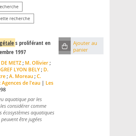
 recherche
cette recherche
gétale
s proliférant en
Ajouter au
panier
écembre 1997
 DE METZ
;
M. Ollivier
;
GREF LYON BELY
;
D.
tre
;
A. Moreau
;
C.
 : Agences de l'eau
|
Les
998
eu aquatique par les
 les considérer comme
des écosystèmes aquatiques
peuvent être jugées