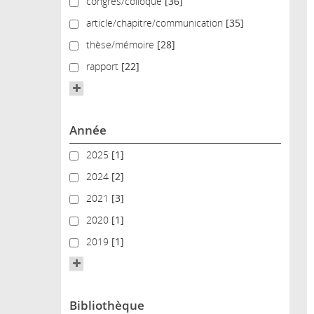
congrès/colloque
congrès/colloque
[36]
article/chapitre/communication
article/chapitre/communication
[35]
thèse/mémoire
thèse/mémoire
[28]
rapport
rapport
[22]
Année
2025
2025
[1]
2024
2024
[2]
2021
2021
[3]
2020
2020
[1]
2019
2019
[1]
Bibliothèque