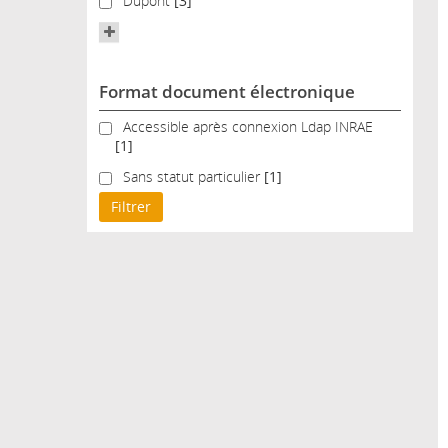
Dupont
Dupont
[3]
Format document électronique
Accessible après connexion Ldap INRAE
Accessible après connexion Ldap INRAE
[1]
Sans statut particulier
Sans statut particulier
[1]