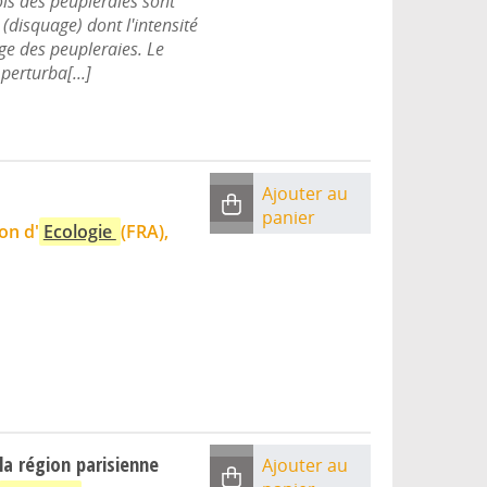
is des peupleraies sont
(disquage) dont l'intensité
âge des peupleraies. Le
perturba[...]
Ajouter au
panier
ion d'
Ecologie
(FRA),
a région parisienne
Ajouter au