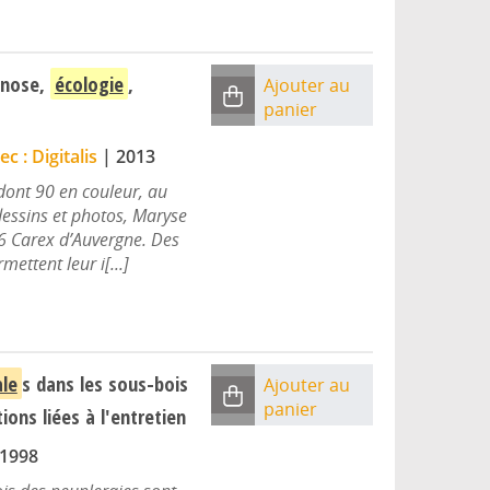
gnose,
écologie
,
Ajouter au
panier
c : Digitalis
|
2013
dont 90 en couleur, au
dessins et photos, Maryse
6 Carex d’Auvergne. Des
mettent leur i[...]
le
s dans les sous-bois
Ajouter au
panier
ions liées à l'entretien
1998