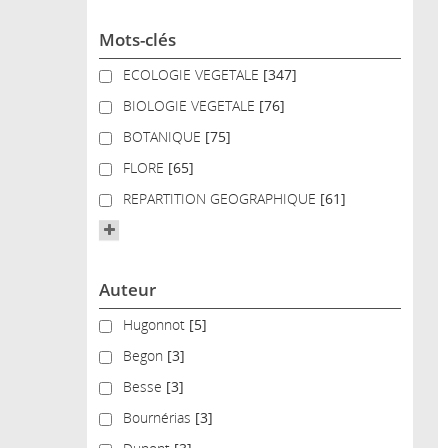
Mots-clés
ECOLOGIE VEGETALE
ECOLOGIE VEGETALE
[347]
BIOLOGIE VEGETALE
BIOLOGIE VEGETALE
[76]
BOTANIQUE
BOTANIQUE
[75]
FLORE
FLORE
[65]
REPARTITION GEOGRAPHIQUE
REPARTITION GEOGRAPHIQUE
[61]
Auteur
Hugonnot
Hugonnot
[5]
Begon
Begon
[3]
Besse
Besse
[3]
Bournérias
Bournérias
[3]