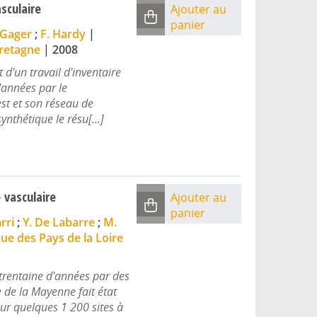
asculaire
Ajouter au
panier
 Gager
;
F. Hardy
|
Bretagne
|
2008
t d'un travail d'inventaire
'années par le
st et son réseau de
nthétique le résu[...]
 vasculaire
Ajouter au
panier
arri
;
Y. De Labarre
;
M.
ique des Pays de la Loire
 trentaine d'années par des
e de la Mayenne fait état
ur quelques 1 200 sites à