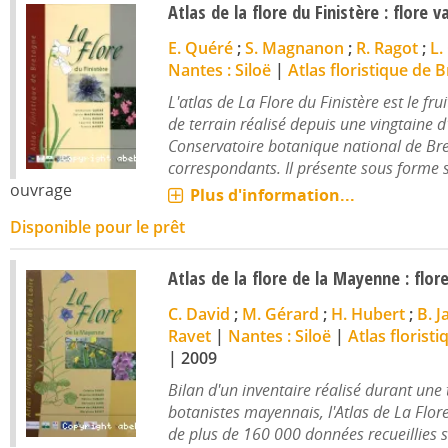
Atlas de la flore du Finistère : flore v
E. Quéré
;
S. Magnanon
;
R. Ragot
;
L.
Nantes : Siloë
|
Atlas floristique de 
L'atlas de La Flore du Finistère est le frui
de terrain réalisé depuis une vingtaine d
Conservatoire botanique national de Bre
correspondants. Il présente sous forme sy
ouvrage
Plus d'information...
Disponible pour le prêt
Atlas de la flore de la Mayenne : flore
C. David
;
M. Gérard
;
H. Hubert
;
B. J
Ravet
|
Nantes : Siloë
|
Atlas florist
|
2009
Bilan d'un inventaire réalisé durant une
botanistes mayennais, l'Atlas de La Flor
de plus de 160 000 données recueillies s