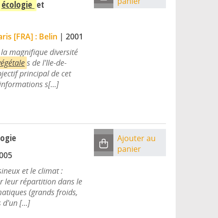
panier
écologie
et
ris [FRA] : Belin
|
2001
la magnifique diversité
végétale
s de l'Ile-de-
jectif principal de cet
informations s[...]
logie
Ajouter au
panier
005
ineux et le climat :
ur leur répartition dans le
atiques (grands froids,
d'un [...]