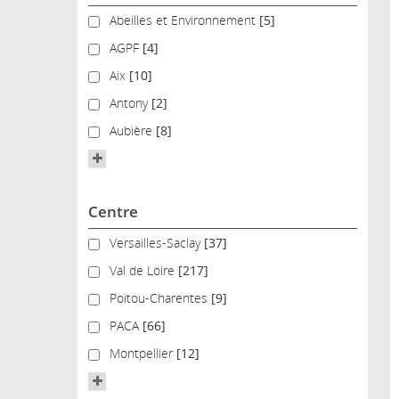
Abeilles et Environnement
Abeilles et Environnement
[5]
AGPF
AGPF
[4]
Aix
Aix
[10]
Antony
Antony
[2]
Aubière
Aubière
[8]
Centre
Versailles-Saclay
Versailles-Saclay
[37]
Val de Loire
Val de Loire
[217]
Poitou-Charentes
Poitou-Charentes
[9]
PACA
PACA
[66]
Montpellier
Montpellier
[12]