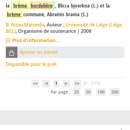
la
brème
bordelière
, Blicca bjoerkna (L.) et la
brème
commune, Abramis brama (L.)
B. Nzau Matondo
, Auteur ;
Université de Liège (Liège,
BEL)
, Organisme de soutenance
|
2008
Plus d'information...
Ajouter au panier
Disponible pour le prêt
1
(1 - 1 / 1)
Par page :
25
50
100
200