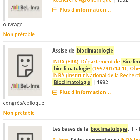
Plus d'information...
ouvrage
Non prêtable
Assise de
bioclimatologie
INRA (FRA). Département de
Bioclim
bioclimatologie
(1992/01/14-16; Obe
INRA (Institut National de la Recher
Bioclimatologie
|
1992
Plus d'information...
congrès/colloque
Non prêtable
Les bases de la
bioclimatologie
. 1 -
B. Itier
, Editeur scientifique ;
INRA Ins