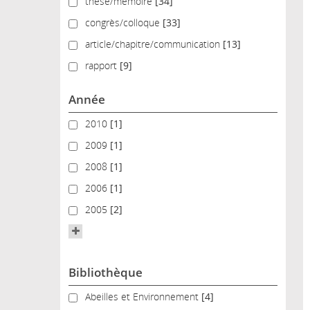
thèse/mémoire
thèse/mémoire
[34]
congrès/colloque
congrès/colloque
[33]
article/chapitre/communication
article/chapitre/communication
[13]
rapport
rapport
[9]
Année
2010
2010
[1]
2009
2009
[1]
2008
2008
[1]
2006
2006
[1]
2005
2005
[2]
Bibliothèque
Abeilles et Environnement
Abeilles et Environnement
[4]