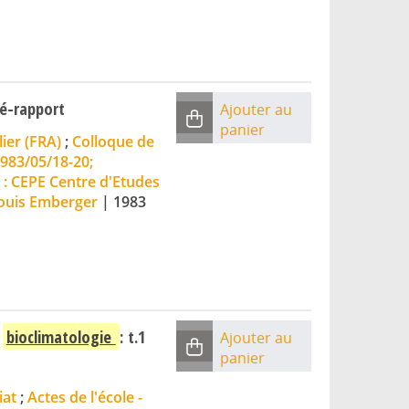
é-rapport
Ajouter au
panier
ier (FRA)
;
Colloque de
983/05/18-20;
 : CEPE Centre d'Etudes
Louis Emberger
|
1983
n
bioclimatologie
: t.1
Ajouter au
panier
iat
;
Actes de l'école -