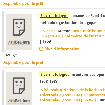
Disponible pour le prêt
Bioclimatologie
humaine de Saint-Lo
méthodologie bioclimatologique
J. Nicolas
, Auteur ;
Institut de botani
[SEN] : IFAN
|
Mémoires de l'Institut 
|
1959
Plus d'information...
ouvrage
Disponible pour le prêt
Bioclimatologie
. Inventaire des ope
1978-1983
INRA Institut National de la Recher
Thivernal Grignon (FRA), Departeme
Thiverval-Grignon [FRA] : INRA
|
198