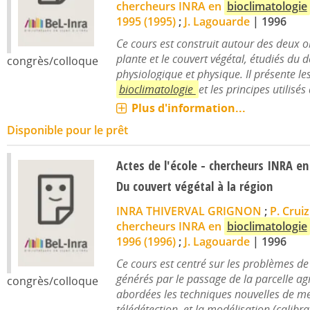
chercheurs INRA en
bioclimatologie
1995 (1995)
;
J. Lagouarde
|
1996
Ce cours est construit autour des deux o
plante et le couvert végétal, étudiés du 
congrès/colloque
physiologique et physique. Il présente le
bioclimatologie
et les principes utilisés 
Plus d'information...
Disponible pour le prêt
Actes de l'école - chercheurs INRA e
Du couvert végétal à la région
INRA THIVERVAL GRIGNON
;
P. Cruiz
chercheurs INRA en
bioclimatologie
1996 (1996)
;
J. Lagouarde
|
1996
Ce cours est centré sur les problèmes d
générés par le passage de la parcelle agr
congrès/colloque
abordées les techniques nouvelles de mes
télédétection, et la modélisation (calibrat