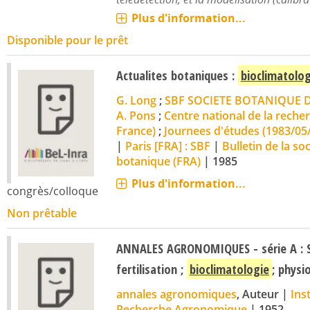
Plus d'information...
Disponible pour le prêt
Actualites botaniques :
bioclimatolo
G. Long
;
SBF SOCIETE BOTANIQUE DE
A. Pons
;
Centre national de la recher
France)
;
Journees d'études (1983/05/
|
Paris [FRA] : SBF
|
Bulletin de la so
botanique (FRA)
|
1985
Plus d'information...
congrès/colloque
Non prêtable
ANNALES AGRONOMIQUES - série A : Sc
fertilisation ;
bioclimatologie
; physi
annales agronomiques
, Auteur
|
Ins
Recherche Agronomique
|
1952