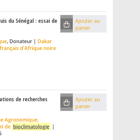
uis du Sénégal : essai de
Ajouter au
panier
que
, Donateur
|
Dakar
français d'Afrique noire
rations de recherches
Ajouter au
panier
che Agronomique,
nt de
bioclimatologie
|
5