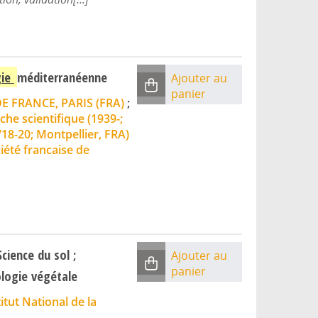
gie
méditerranéenne
Ajouter au
panier
 FRANCE, PARIS (FRA)
;
che scientifique (1939-;
18-20; Montpellier, FRA)
ciété francaise de
ience du sol ;
Ajouter au
panier
ologie végétale
titut National de la