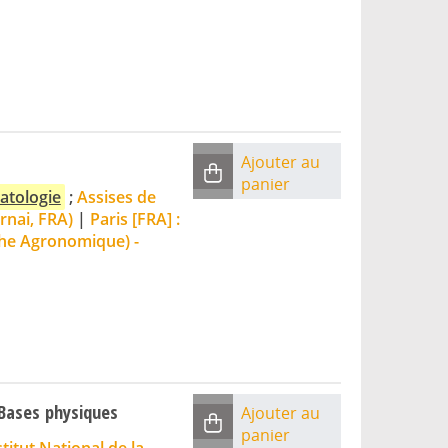
Ajouter au
panier
atologie
;
Assises de
rnai, FRA)
|
Paris [FRA] :
che Agronomique) -
 Bases physiques
Ajouter au
panier
titut National de la