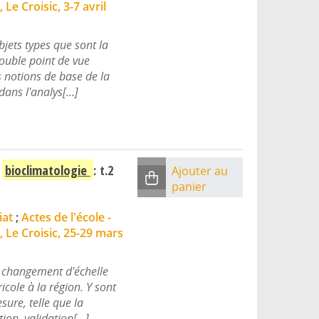
, Le Croisic, 3-7 avril
bjets types que sont la
double point de vue
s notions de base de la
dans l'analys[...]
n
bioclimatologie
: t.2
Ajouter au
panier
iat
;
Actes de l'école -
, Le Croisic, 25-29 mars
e changement d'échelle
icole à la région. Y sont
ure, telle que la
ion, validation[...]