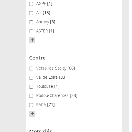
AGPF
AGPF
[1]
Aix
Aix
[15]
Antony
Antony
[8]
ASTER
ASTER
[1]
Centre
Versailles-Saclay
Versailles-Saclay
[66]
Val de Loire
Val de Loire
[33]
Toulouse
Toulouse
[1]
Poitou-Charentes
Poitou-Charentes
[23]
PACA
PACA
[71]
Mots-clés