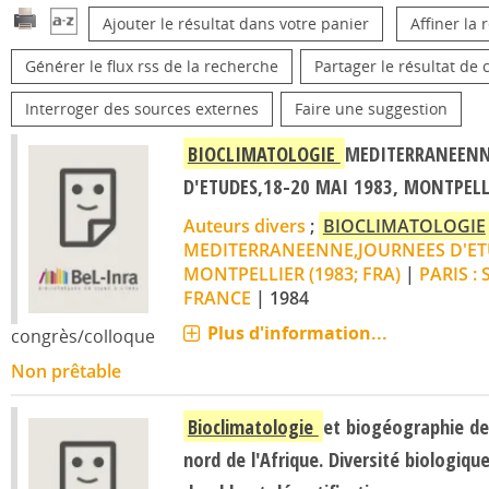
Ajouter le résultat dans votre panier
Affiner la
Générer le flux rss de la recherche
Partager le résultat de 
Interroger des sources externes
Faire une suggestion
BIOCLIMATOLOGIE
MEDITERRANEENN
D'ETUDES,18-20 MAI 1983, MONTPELL
Auteurs divers
;
BIOCLIMATOLOGIE
MEDITERRANEENNE,JOURNEES D'ETU
MONTPELLIER (1983; FRA)
|
PARIS :
FRANCE
|
1984
Plus d'information...
congrès/colloque
Non prêtable
Bioclimatologie
et biogéographie de
nord de l'Afrique. Diversité biologiq