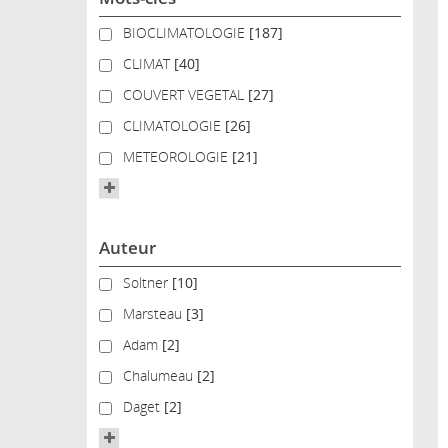
BIOCLIMATOLOGIE
BIOCLIMATOLOGIE
[187]
CLIMAT
CLIMAT
[40]
COUVERT VEGETAL
COUVERT VEGETAL
[27]
CLIMATOLOGIE
CLIMATOLOGIE
[26]
METEOROLOGIE
METEOROLOGIE
[21]
Auteur
Soltner
Soltner
[10]
Marsteau
Marsteau
[3]
Adam
Adam
[2]
Chalumeau
Chalumeau
[2]
Daget
Daget
[2]