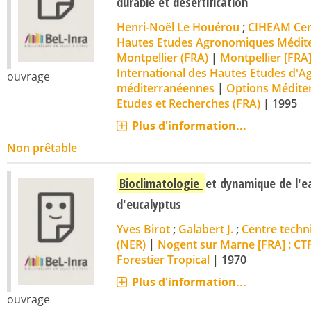
durable et désertification
Henri-Noël Le Houérou
;
CIHEAM Cent
Hautes Etudes Agronomiques Médit
Montpellier (FRA)
|
Montpellier [FRA
International des Hautes Etudes d'
ouvrage
méditerranéennes
|
Options Méditer
Etudes et Recherches (FRA)
|
1995
Plus d'information...
Non prêtable
Bioclimatologie
et dynamique de l'e
d'eucalyptus
Yves Birot
;
Galabert J.
;
Centre techni
(NER)
|
Nogent sur Marne [FRA] : CT
Forestier Tropical
|
1970
Plus d'information...
ouvrage