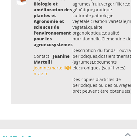
Biologie et
agrumes,fruit,verger,filière,dive
amélioration des
génétique,pratique
plantes et
culturale,pathologie
Agronomie et
végétale,création variétale,maté
sciences de
végétal,qualité
l'environnement
organoleptique,qualité
pour les
nutritionnelle,Clémentine de C
agroécosystèmes
Description du fonds : ouvrages
Contact :
Jeanine
périodiques,dossiers thématiq
Martelli
(agrumes),documents
jeanine.martelli@i
électroniques (sauf livres)
nrae.fr
Des copies d'articles de
périodiques ou des ouvrages e
prêt peuvent être obtenue(s).