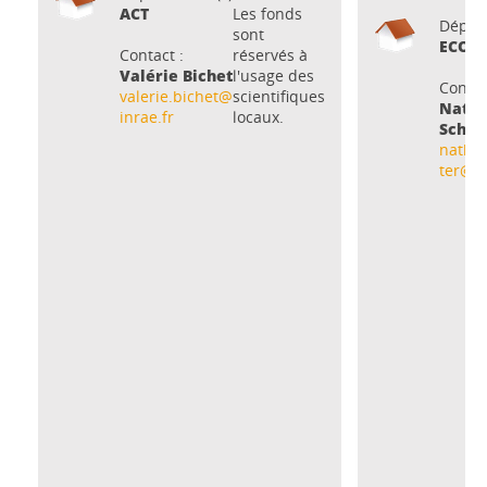
ACT
Les fonds
Dépar
sont
ECOD
Contact :
réservés à
Valérie Bichet
l'usage des
Contac
valerie.bichet@
scientifiques
Natha
inrae.fr
locaux.
Schve
nathal
ter@in