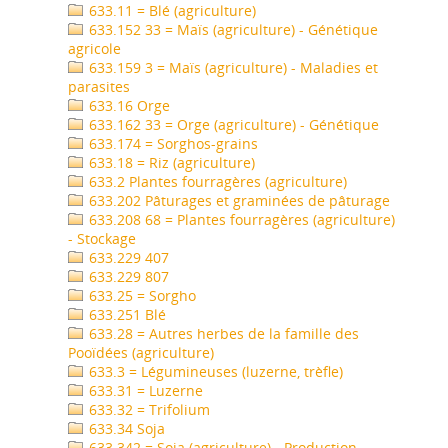
633.11 = Blé (agriculture)
633.152 33 = Maïs (agriculture) - Génétique
agricole
633.159 3 = Maïs (agriculture) - Maladies et
parasites
633.16 Orge
633.162 33 = Orge (agriculture) - Génétique
633.174 = Sorghos-grains
633.18 = Riz (agriculture)
633.2 Plantes fourragères (agriculture)
633.202 Pâturages et graminées de pâturage
633.208 68 = Plantes fourragères (agriculture)
- Stockage
633.229 407
633.229 807
633.25 = Sorgho
633.251 Blé
633.28 = Autres herbes de la famille des
Pooïdées (agriculture)
633.3 = Légumineuses (luzerne, trèfle)
633.31 = Luzerne
633.32 = Trifolium
633.34 Soja
633.342 = Soja (agriculture) - Production