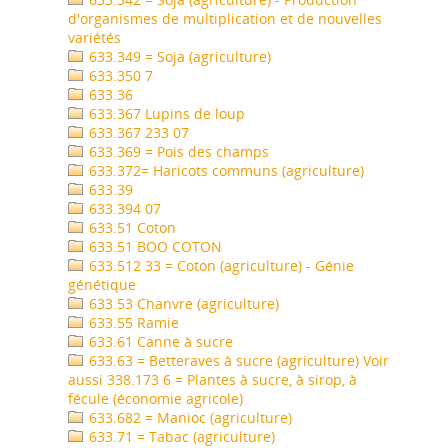
d'organismes de multiplication et de nouvelles
variétés
633.349 = Soja (agriculture)
633.350 7
633.36
633.367 Lupins de loup
633.367 233 07
633.369 = Pois des champs
633.372= Haricots communs (agriculture)
633.39
633.394 07
633.51 Coton
633.51 BOO COTON
633.512 33 = Coton (agriculture) - Génie
génétique
633.53 Chanvre (agriculture)
633.55 Ramie
633.61 Canne à sucre
633.63 = Betteraves à sucre (agriculture) Voir
aussi 338.173 6 = Plantes à sucre, à sirop, à
fécule (économie agricole)
633.682 = Manioc (agriculture)
633.71 = Tabac (agriculture)