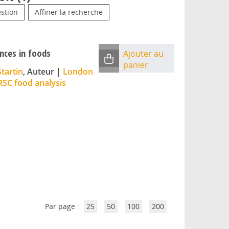
stion
Affiner la recherche
nces in foods
Ajouter au
panier
Startin
, Auteur
|
London
RSC food analysis
Par page :
25
50
100
200