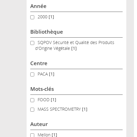
Année
2000
2000
[1]
Bibliothèque
SQPOV Sécurité et Qualité des Produits d'Origine Végé
SQPOV Sécurité et Qualité des Produits
d'Origine Végétale
[1]
Centre
PACA
PACA
[1]
Mots-clés
FOOD
FOOD
[1]
MASS SPECTROMETRY
MASS SPECTROMETRY
[1]
Auteur
Mellon
Mellon
[1]