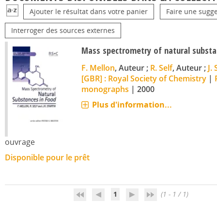
Ajouter le résultat dans votre panier
Faire une sugge
Interroger des sources externes
Mass spectrometry of natural substa
tale
F. Mellon
, Auteur ;
R. Self
, Auteur ;
J. 
[GBR] : Royal Society of Chemistry
|
monographs
|
2000
Plus d'information...
ouvrage
Disponible pour le prêt
1
(1 - 1 / 1)