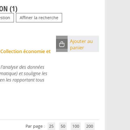
ON (
1
)
stion
Affiner la recherche
Ajouter au
panier
|
Collection économie et
e l'analyse des données
omatique) et souligne les
en les rapportant tous
Par page :
25
50
100
200