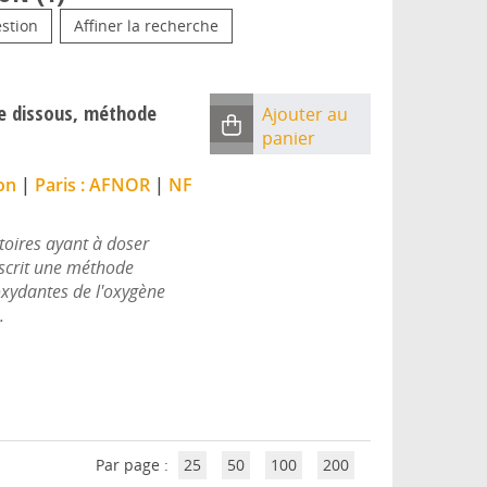
stion
Affiner la recherche
ne dissous, méthode
Ajouter au
panier
on
|
Paris : AFNOR
|
NF
toires ayant à doser
escrit une méthode
oxydantes de l'oxygène
.
Par page :
25
50
100
200