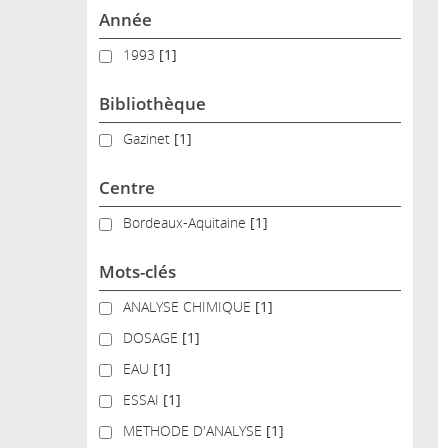
Année
1993
1993
[1]
Bibliothèque
Gazinet
Gazinet
[1]
Centre
Bordeaux-Aquitaine
Bordeaux-Aquitaine
[1]
Mots-clés
ANALYSE CHIMIQUE
ANALYSE CHIMIQUE
[1]
DOSAGE
DOSAGE
[1]
EAU
EAU
[1]
ESSAI
ESSAI
[1]
METHODE D'ANALYSE
METHODE D'ANALYSE
[1]