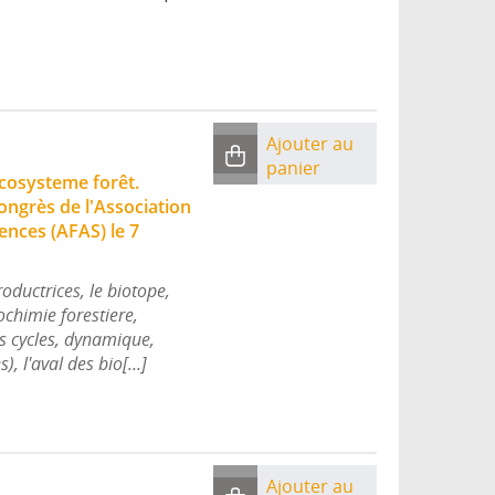
Ajouter au
panier
cosysteme forêt.
ngrès de l'Association
ences (AFAS) le 7
ductrices, le biotope,
ochimie forestiere,
es cycles, dynamique,
, l'aval des bio[...]
Ajouter au