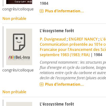
1984
congrès/colloque
Plus d'information...
Non prêtable
L'écosysteme forêt
P. Duvigneaud
;
ENGREF NANCY
;
L'é
Communication présentée au 101e co
Francaise pour l'Avancement des Sci
septembre 1983 (1983; FRA)
|
1984
Comprend notamment : les structures pro
flux d'energie et cycle du carbone, bioge
congrès/colloque
relations entre cycle du carbone et autr
declin de l'ecosysteme foret (pluies acides)
Plus d'information...
Non prêtable
L'écosystème forêt