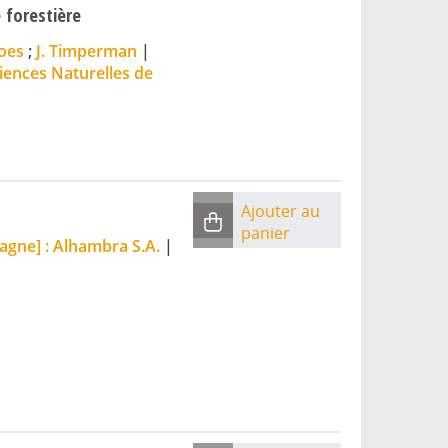
 forestière
oes
;
J. Timperman
|
ciences Naturelles de
Ajouter au
panier
agne] : Alhambra S.A.
|