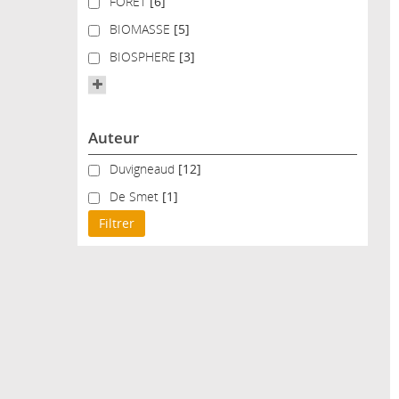
FORET
FORET
[6]
BIOMASSE
BIOMASSE
[5]
BIOSPHERE
BIOSPHERE
[3]
Auteur
Duvigneaud
Duvigneaud
[12]
De Smet
De Smet
[1]