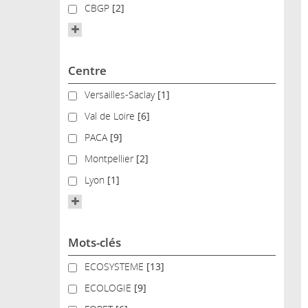
CBGP
CBGP
[2]
Centre
Versailles-Saclay
Versailles-Saclay
[1]
Val de Loire
Val de Loire
[6]
PACA
PACA
[9]
Montpellier
Montpellier
[2]
Lyon
Lyon
[1]
Mots-clés
ECOSYSTEME
ECOSYSTEME
[13]
ECOLOGIE
ECOLOGIE
[9]