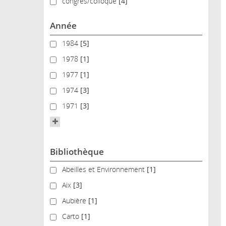
congrès/colloque
congrès/colloque
[4]
Année
1984
1984
[5]
1978
1978
[1]
1977
1977
[1]
1974
1974
[3]
1971
1971
[3]
Bibliothèque
Abeilles et Environnement
Abeilles et Environnement
[1]
Aix
Aix
[3]
Aubière
Aubière
[1]
Carto
Carto
[1]