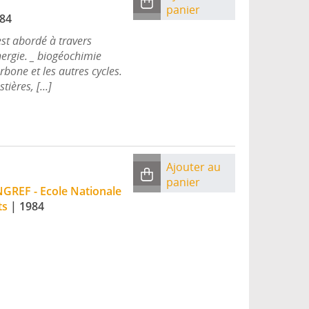
panier
84
st abordé à travers
énergie. _ biogéochimie
arbone et les autres cycles.
ières, [...]
Ajouter au
panier
NGREF - Ecole Nationale
ts
|
1984