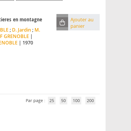
itieres en montagne
Ajouter au
panier
BLE
;
D. Jardin
;
M.
EF GRENOBLE
|
RENOBLE
|
1970
Par page :
25
50
100
200