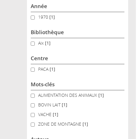
Année
1970
1970
[1]
Bibliothèque
Aix
Aix
[1]
Centre
PACA
PACA
[1]
Mots-clés
ALIMENTATION DES ANIMAUX
ALIMENTATION DES ANIMAUX
[1]
BOVIN LAIT
BOVIN LAIT
[1]
VACHE
VACHE
[1]
ZONE DE MONTAGNE
ZONE DE MONTAGNE
[1]