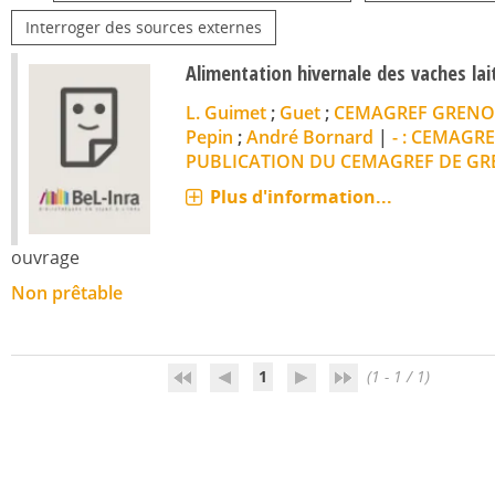
Interroger des sources externes
Alimentation hivernale des vaches la
L. Guimet
;
Guet
;
CEMAGREF GRENO
Pepin
;
André Bornard
|
- : CEMAGR
PUBLICATION DU CEMAGREF DE G
Plus d'information...
ouvrage
Non prêtable
1
(1 - 1 / 1)