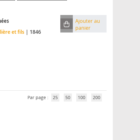
nées
Ajouter au
panier
lière et fils
|
1846
Par page :
25
50
100
200