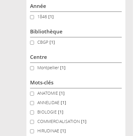
Année
1846
1846
[1]
Bibliothèque
CBGP
CBGP
[1]
Centre
Montpellier
Montpellier
[1]
Mots-clés
ANATOMIE
ANATOMIE
[1]
ANNELIDAE
ANNELIDAE
[1]
BIOLOGIE
BIOLOGIE
[1]
COMMERCIALISATION
COMMERCIALISATION
[1]
HIRUDINAE
HIRUDINAE
[1]