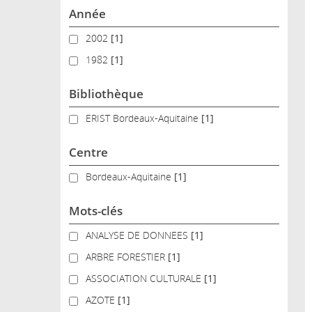
Année
2002
2002
[1]
1982
1982
[1]
Bibliothèque
ERIST Bordeaux-Aquitaine
ERIST Bordeaux-Aquitaine
[1]
Centre
Bordeaux-Aquitaine
Bordeaux-Aquitaine
[1]
Mots-clés
ANALYSE DE DONNEES
ANALYSE DE DONNEES
[1]
ARBRE FORESTIER
ARBRE FORESTIER
[1]
ASSOCIATION CULTURALE
ASSOCIATION CULTURALE
[1]
AZOTE
AZOTE
[1]