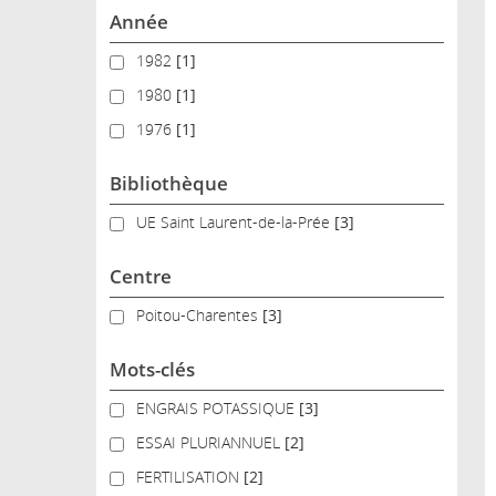
Année
1982
1982
[1]
1980
1980
[1]
1976
1976
[1]
Bibliothèque
UE Saint Laurent-de-la-Prée
UE Saint Laurent-de-la-Prée
[3]
Centre
Poitou-Charentes
Poitou-Charentes
[3]
Mots-clés
ENGRAIS POTASSIQUE
ENGRAIS POTASSIQUE
[3]
ESSAI PLURIANNUEL
ESSAI PLURIANNUEL
[2]
FERTILISATION
FERTILISATION
[2]