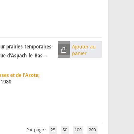
sur prairies temporaires
Ajouter au
panier
ue d'Aspach-le-Bas -
es et de l'Azote;
|
1980
Par page :
25
50
100
200