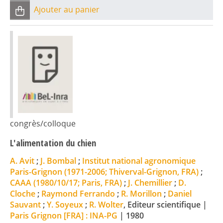
Ajouter au panier
congrès/colloque
L'alimentation du chien
A. Avit
;
J. Bombal
;
Institut national agronomique
Paris-Grignon (1971-2006; Thiverval-Grignon, FRA)
;
CAAA (1980/10/17; Paris, FRA)
;
J. Chemillier
;
D.
Cloche
;
Raymond Ferrando
;
R. Morillon
;
Daniel
Sauvant
;
Y. Soyeux
;
R. Wolter
, Editeur scientifique
|
Paris Grignon [FRA] : INA-PG
|
1980