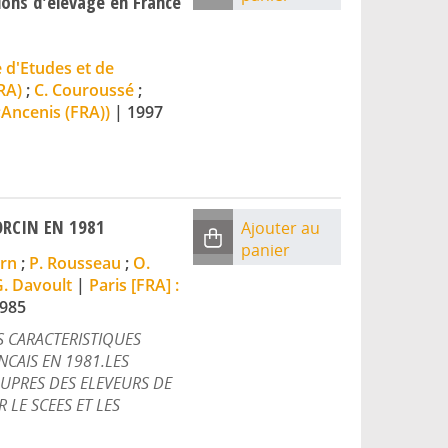
ions d'élevage en France
 d'Etudes et de
RA)
;
C. Couroussé
;
Ancenis (FRA))
|
1997
ORCIN EN 1981
Ajouter au
panier
orn
;
P. Rousseau
;
O.
. Davoult
|
Paris [FRA] :
985
S CARACTERISTIQUES
NCAIS EN 1981.LES
AUPRES DES ELEVEURS DE
 LE SCEES ET LES