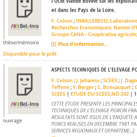
l'OCM Viande Bovine sur les exploitat
et dans les Pays de la Loire.
F. Colson
;
INRA;LERECO; Laboratoire
Recherches Economiques; Nantes (F
Groupe CANA - Coopérative agricole;
thèse/mémoire
Plus d'information...
Disponible pour le prêt
ASPECTS TECHNIQUES DE L'ELEVAGE P
F. Colson
;
J. Jehanno
;
SCEES
;
J. Dag
Teffene
;
Y. Berger
;
C. Bonsacquet
;
G
SCEES
|
ETUDE DU SCEES,NO 242
|
1
CETTE ETUDE PRESENTE LES PRINCIPALE
TECHNIQUES DE L'ELEVAGE PORCIN FRA
RESULTATS SONT ISSUS DE L'ENQUETE 
ouvrage
PORCS REALISES EN DECEMBRE 1981 PAR
SERVICES REGIONAUX ET DEPARTEM[...]