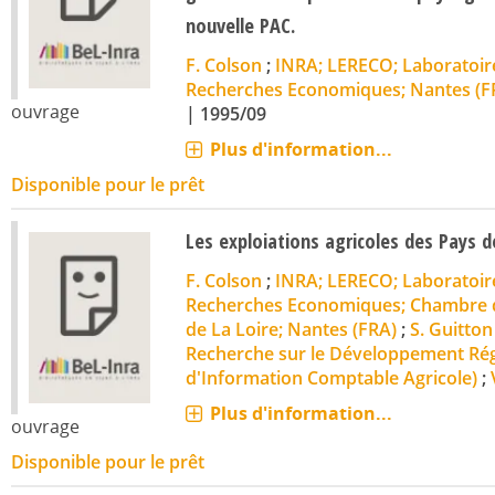
nouvelle PAC.
F. Colson
;
INRA; LERECO; Laboratoire
Recherches Economiques; Nantes (F
ouvrage
|
1995/09
Plus d'information...
Disponible pour le prêt
Les exploiations agricoles des Pays de
F. Colson
;
INRA; LERECO; Laboratoire
Recherches Economiques; Chambre d
de La Loire; Nantes (FRA)
;
S. Guitton
Recherche sur le Développement Rég
d'Information Comptable Agricole)
;
Plus d'information...
ouvrage
Disponible pour le prêt