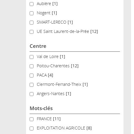
Aubière
Aubière
[1]
Nogent
Nogent
[1]
SMART-LERECO
SMART-LERECO
[1]
UE Saint Laurent-de-la-Prée
UE Saint Laurent-de-la-Prée
[12]
Centre
Val de Loire
Val de Loire
[1]
Poitou-Charentes
Poitou-Charentes
[12]
PACA
PACA
[4]
Clermont-Ferrand-Theix
Clermont-Ferrand-Theix
[1]
Angers-Nantes
Angers-Nantes
[1]
Mots-clés
FRANCE
FRANCE
[11]
EXPLOITATION AGRICOLE
EXPLOITATION AGRICOLE
[8]