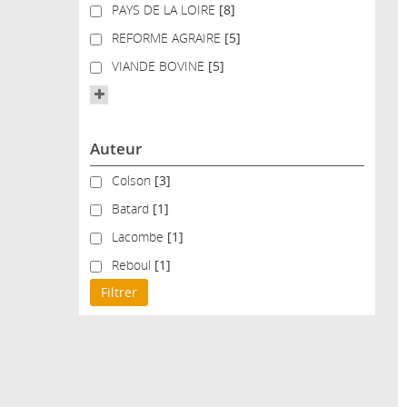
PAYS DE LA LOIRE
PAYS DE LA LOIRE
[8]
REFORME AGRAIRE
REFORME AGRAIRE
[5]
VIANDE BOVINE
VIANDE BOVINE
[5]
Auteur
Colson
Colson
[3]
Batard
Batard
[1]
Lacombe
Lacombe
[1]
Reboul
Reboul
[1]