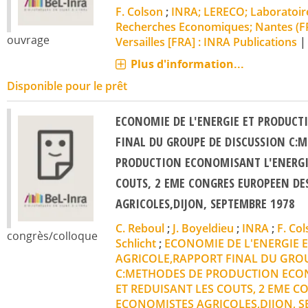
F. Colson
;
INRA; LERECO; Laboratoire
Recherches Economiques; Nantes (F
ouvrage
Versailles [FRA] : INRA Publications
Plus d'information...
Disponible pour le prêt
ECONOMIE DE L'ENERGIE ET PRODUCT
FINAL DU GROUPE DE DISCUSSION C:
PRODUCTION ECONOMISANT L'ENERGIE
COUTS, 2 EME CONGRES EUROPEEN DE
AGRICOLES,DIJON, SEPTEMBRE 1978
C. Reboul
;
J. Boyeldieu
;
INRA
;
F. Co
congrès/colloque
Schlicht
;
ECONOMIE DE L'ENERGIE 
AGRICOLE,RAPPORT FINAL DU GRO
C:METHODES DE PRODUCTION ECO
ET REDUISANT LES COUTS, 2 EME 
ECONOMISTES AGRICOLES,DIJON, SE