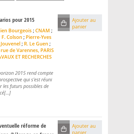
narios pour 2015
Ajouter au
panier
ien Bourgeois
;
CNAM
;
;
F. Colson
;
Pierre-Yves
 Jouvenel
;
R. Le Guen
;
 rue de Varennes, PARIS
AVAUX ET RECHERCHES
 l'horizon 2015 rend compte
rospective qui s'est réuni
 les futurs possibles de
é[...]
éventuelle réforme de
Ajouter au
panier