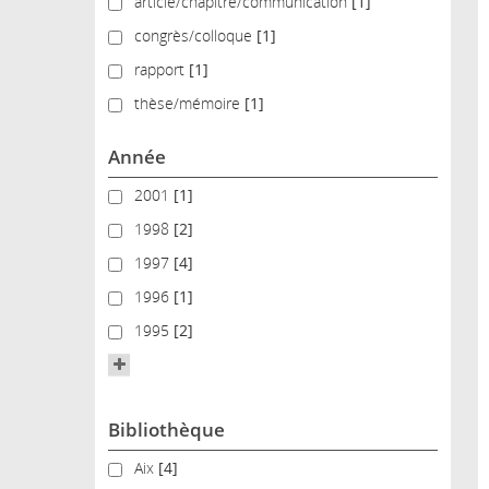
article/chapitre/communication
article/chapitre/communication
[1]
congrès/colloque
congrès/colloque
[1]
rapport
rapport
[1]
thèse/mémoire
thèse/mémoire
[1]
Année
2001
2001
[1]
1998
1998
[2]
1997
1997
[4]
1996
1996
[1]
1995
1995
[2]
Bibliothèque
Aix
Aix
[4]