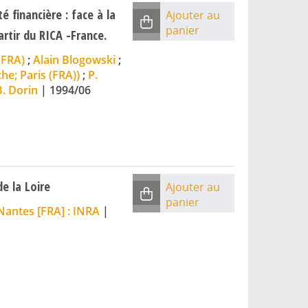
é financière : face à la
Ajouter au
panier
rtir du RICA -France.
(FRA)
;
Alain Blogowski
;
che; Paris (FRA))
;
P.
B. Dorin
|
1994/06
e la Loire
Ajouter au
panier
Nantes [FRA] : INRA
|