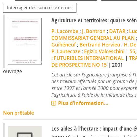
Interroger des sources externes
Agriculture et territoires: quatre scé
P. Lacombe
;
J. Bontron
;
DATAR
;
Luc
COMMISSARIAT GENERAL AU PLAN
Guihéneuf
;
Bertrand Hervieu
;
H. De
P. Lautecaze
;
Egizio Valceschini
|
55,
: FUTURIBLES INTERNATIONAL
|
TR
DE PROSPECTIVE NO 15
|
2001
ouvrage
Cet article sur l'agriculture française à
des travaux effectués par un groupe de p
entre 1997 et l'année 2000 pour explorer
l'agriculture à l'aide de la méthode des sc
Plus d'information...
Non prêtable
Les aides à l'hectare : impact d'une 