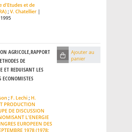
 d'Etudes et de
RA)
;
V. Chatellier
|
|
1995
ION AGRICOLE,RAPPORT
Ajouter au
panier
METHODES DE
 ET REDUISANT LES
S ECONOMISTES
lson
;
F. Lechi
;
H.
ET PRODUCTION
UPE DE DISCUSSION
NOMISANT L'ENERGIE
CONGRES EUROPEEN DES
PTEMBRE 1978 (1978;