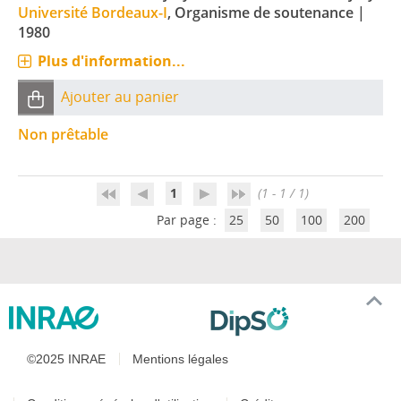
Université Bordeaux-I
, Organisme de soutenance
|
1980
Plus d'information...
Ajouter au panier
Non prêtable
1
(1 - 1 / 1)
Par page :
25
50
100
200
©2025 INRAE
Mentions légales