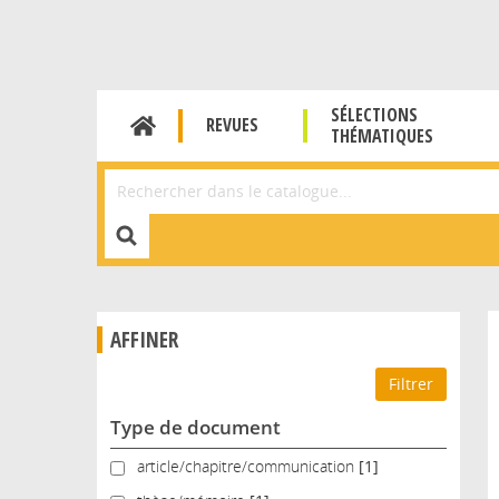
SÉLECTIONS
REVUES
THÉMATIQUES
Affiner la Recherche
AFFINER
Type de document
article/chapitre/communication
article/chapitre/communication
[1]