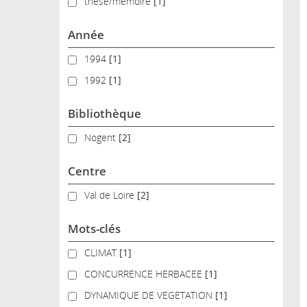
thèse/mémoire
thèse/mémoire
[1]
Année
1994
1994
[1]
1992
1992
[1]
Bibliothèque
Nogent
Nogent
[2]
Centre
Val de Loire
Val de Loire
[2]
Mots-clés
CLIMAT
CLIMAT
[1]
CONCURRENCE HERBACEE
CONCURRENCE HERBACEE
[1]
DYNAMIQUE DE VEGETATION
DYNAMIQUE DE VEGETATION
[1]