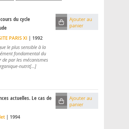
cours du cycle
Ajouter au
panier
tude
ITE PARIS XI
|
1992
e le plus sensible à la
 élément fondamental du
er de par les mécanismes
ganique-nutrit[...]
nces actuelles. Le cas de
Ajouter au
panier
let
|
1994