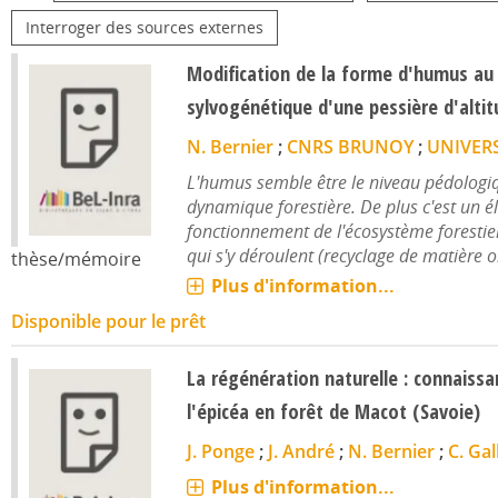
Interroger des sources externes
Modification de la forme d'humus au 
sylvogénétique d'une pessière d'alti
N. Bernier
;
CNRS BRUNOY
;
UNIVERS
L'humus semble être le niveau pédologiqu
dynamique forestière. De plus c'est un
fonctionnement de l'écosystème foresti
qui s'y déroulent (recyclage de matière or
thèse/mémoire
Plus d'information...
Disponible pour le prêt
La régénération naturelle : connaissa
l'épicéa en forêt de Macot (Savoie)
J. Ponge
;
J. André
;
N. Bernier
;
C. Gal
Plus d'information...